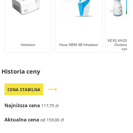
VICKS VH200 Si
Inhalator
Haxe NBM-4B Inhalator
Osobisty in
zatoko
Historia ceny
trending_flat
CENA STABILNA
Najniższa cena
117,79 zł
Aktualna cena
od 159,00 zł