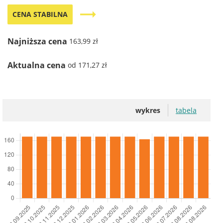
trending_flat
CENA STABILNA
Najniższa cena
163,99 zł
Aktualna cena
od 171,27 zł
wykres
tabela