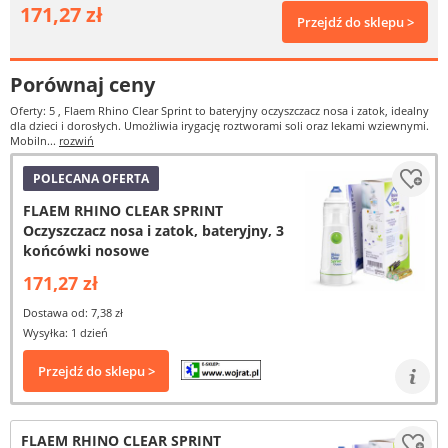
171,27 zł
Przejdź do sklepu >
Porównaj ceny
Oferty: 5
, Flaem Rhino Clear Sprint to bateryjny oczyszczacz nosa i zatok, idealny
dla dzieci i dorosłych. Umożliwia irygację roztworami soli oraz lekami wziewnymi.
Mobiln...
rozwiń
POLECANA OFERTA
FLAEM RHINO CLEAR SPRINT
Oczyszczacz nosa i zatok, bateryjny, 3
końcówki nosowe
171,27 zł
Dostawa od: 7,38 zł
Wysyłka: 1 dzień
Przejdź do sklepu >
FLAEM RHINO CLEAR SPRINT