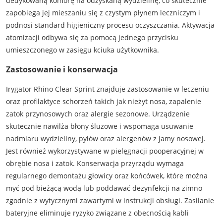
dedykowaną komorę na odzyskaną wydzielinę, co skutecznie
zapobiega jej mieszaniu się z czystym płynem leczniczym i
podnosi standard higieniczny procesu oczyszczania. Aktywacja
atomizacji odbywa się za pomocą jednego przycisku
umieszczonego w zasięgu kciuka użytkownika.
Zastosowanie i konserwacja
Irygator Rhino Clear Sprint znajduje zastosowanie w leczeniu
oraz profilaktyce schorzeń takich jak nieżyt nosa, zapalenie
zatok przynosowych oraz alergie sezonowe. Urządzenie
skutecznie nawilża błony śluzowe i wspomaga usuwanie
nadmiaru wydzieliny, pyłów oraz alergenów z jamy nosowej.
Jest również wykorzystywane w pielęgnacji pooperacyjnej w
obrębie nosa i zatok. Konserwacja przyrządu wymaga
regularnego demontażu głowicy oraz końcówek, które można
myć pod bieżącą wodą lub poddawać dezynfekcji na zimno
zgodnie z wytycznymi zawartymi w instrukcji obsługi. Zasilanie
bateryjne eliminuje ryzyko związane z obecnością kabli