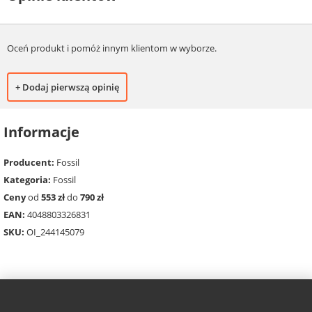
Oceń produkt i pomóż innym klientom w wyborze.
+ Dodaj pierwszą opinię
Informacje
Producent:
Fossil
Kategoria:
Fossil
Ceny
od
553 zł
do
790 zł
EAN:
4048803326831
SKU:
OI_244145079