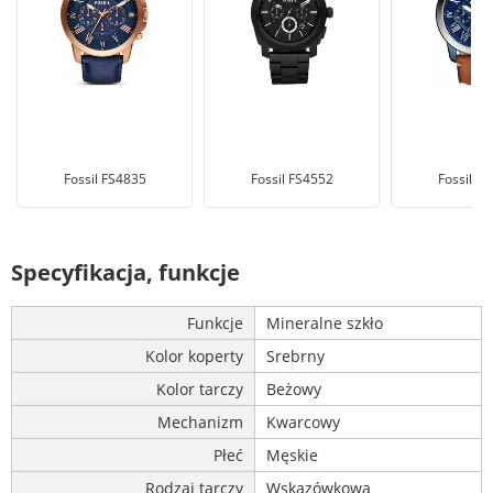
Fossil FS4835
Fossil FS4552
Fossil F
Specyfikacja, funkcje
Funkcje
Mineralne szkło
Kolor koperty
Srebrny
Kolor tarczy
Beżowy
Mechanizm
Kwarcowy
Płeć
Męskie
Rodzaj tarczy
Wskazówkowa