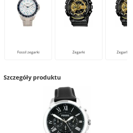
Fossil zegarki
Zegarki
Zegarki m
Szczegóły produktu