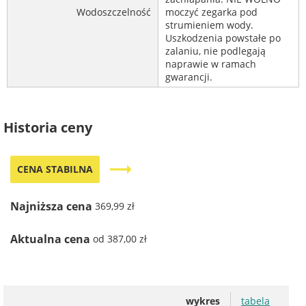
Wodoszczelność
moczyć zegarka pod
strumieniem wody.
Uszkodzenia powstałe po
zalaniu, nie podlegają
naprawie w ramach
gwarancji.
Historia ceny
trending_flat
CENA STABILNA
Najniższa cena
369,99 zł
Aktualna cena
od 387,00 zł
wykres
tabela