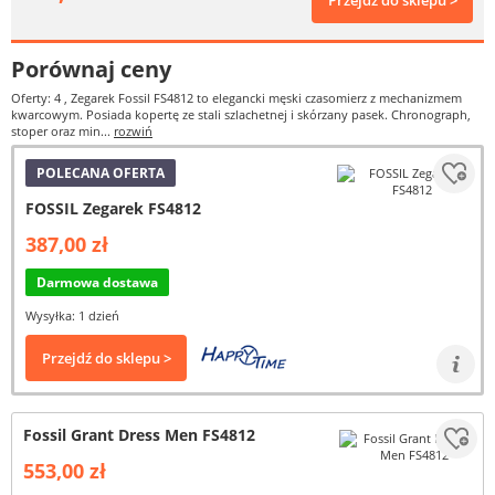
Przejdź do sklepu >
Porównaj ceny
Oferty: 4
, Zegarek Fossil FS4812 to elegancki męski czasomierz z mechanizmem
kwarcowym. Posiada kopertę ze stali szlachetnej i skórzany pasek. Chronograph,
stoper oraz min...
rozwiń
POLECANA OFERTA
FOSSIL Zegarek FS4812
387,00 zł
Darmowa dostawa
Wysyłka: 1 dzień
Przejdź do sklepu >
Fossil Grant Dress Men FS4812
553,00 zł