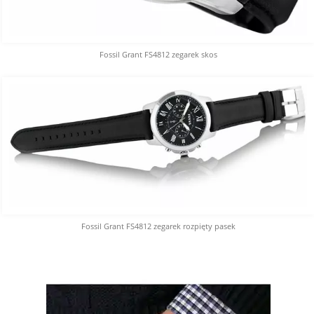
Fossil Grant FS4812 zegarek skos
Fossil Grant FS4812 zegarek rozpięty pasek