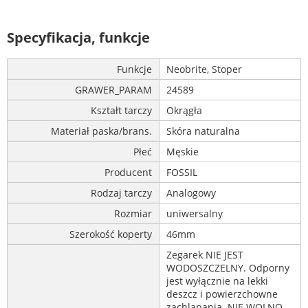
Specyfikacja, funkcje
Funkcje
Neobrite, Stoper
GRAWER_PARAM
24589
Kształt tarczy
Okrągła
Materiał paska/brans.
Skóra naturalna
Płeć
Męskie
Producent
FOSSIL
Rodzaj tarczy
Analogowy
Rozmiar
uniwersalny
Szerokość koperty
46mm
Zegarek NIE JEST
WODOSZCZELNY. Odporny
jest wyłącznie na lekki
deszcz i powierzchowne
zachlapania. NIE WOLNO