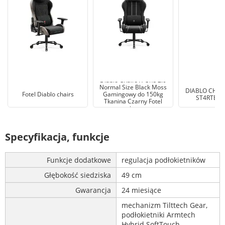
Diablo Chairs X-One 2.0
Normal Size Black Moss
DIABLO CHAIRS
Fotel Diablo chairs
Gamingowy do 150kg
ST4RTER C
Tkanina Czarny Fotel
gamingowy
Specyfikacja, funkcje
Funkcje dodatkowe
regulacja podłokietników
Głębokość siedziska
49 cm
Gwarancja
24 miesiące
mechanizm Tilttech Gear,
podłokietniki Armtech
Hybrid SoftTouch,