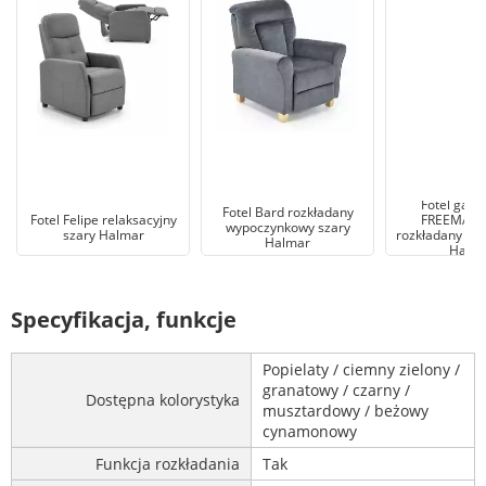
Fotel gabi
Fotel Bard rozkładany
Fotel Felipe relaksacyjny
FREEMAN 
wypoczynkowy szary
szary Halmar
rozkładany z 
Halmar
Halm
Specyfikacja, funkcje
Popielaty / ciemny zielony /
granatowy / czarny /
Dostępna kolorystyka
musztardowy / beżowy
cynamonowy
Funkcja rozkładania
Tak