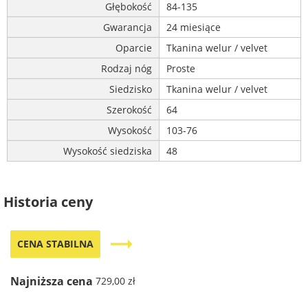
Głębokość
84-135
Gwarancja
24 miesiące
Oparcie
Tkanina welur / velvet
Rodzaj nóg
Proste
Siedzisko
Tkanina welur / velvet
Szerokość
64
Wysokość
103-76
Wysokość siedziska
48
Historia ceny
trending_flat
CENA STABILNA
Najniższa cena
729,00 zł