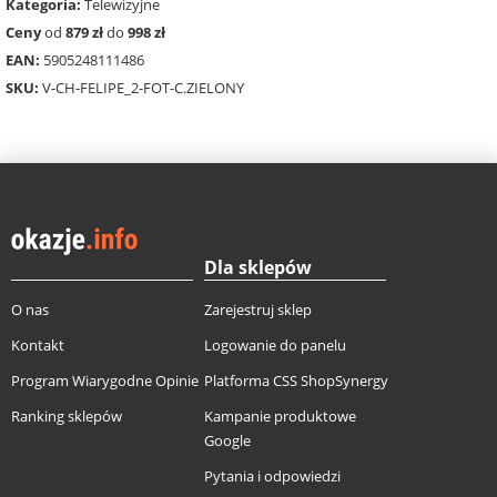
Kategoria:
Telewizyjne
Ceny
od
879 zł
do
998 zł
EAN:
5905248111486
SKU:
V-CH-FELIPE_2-FOT-C.ZIELONY
Dla sklepów
O nas
Zarejestruj sklep
Kontakt
Logowanie do panelu
Program Wiarygodne Opinie
Platforma CSS ShopSynergy
Ranking sklepów
Kampanie produktowe
Google
Pytania i odpowiedzi