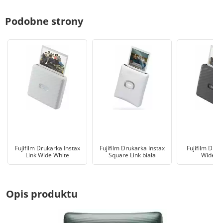
Podobne strony
Fujifilm Drukarka Instax
Fujifilm Drukarka Instax
Fujifilm Druk
Link Wide White
Square Link biała
Wide Sz
Opis produktu