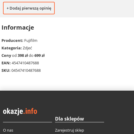
+ Dodaj pierwszą opinię
Informacje
Producent:
Fujifilm
Kategoria:
Zdjeć
Ceny
od
398 zł
do
699 zł
EAN:
4547410487688
SKU:
04547410487688
Dla sklepów
O nas
Zarejestruj sklep