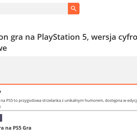
n gra na PlayStation 5, wersja cyf
we
y
 na PS5 to przygodowa strzelanka z unikalnym humorem, dostępna w edycji 
ń
a na PS5 Gra