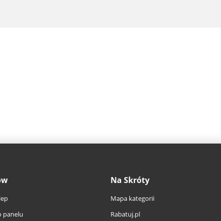
ów
Na Skróty
lep
Mapa kategorii
 panelu
Rabatuj.pl