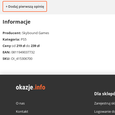
+ Dodaj pierwszą opinię
Informacje
Producent:
Skybound Games
Kategoria:
PS5
Ceny
od
219 zł
do
239 zł
EAN:
0811949037732
SKU:
OI_415306700
Dla sklep
O nas
Zarejestruj sk
Kontakt
Logowanie do