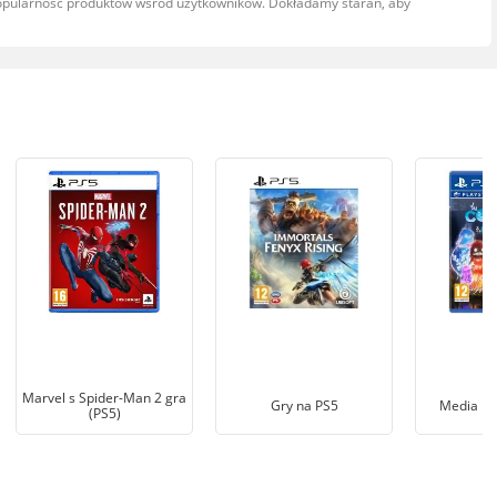
popularność produktów wśród użytkowników. Dokładamy starań, aby
Marvel s Spider-Man 2 gra
Gry na PS5
Media Ma
(PS5)