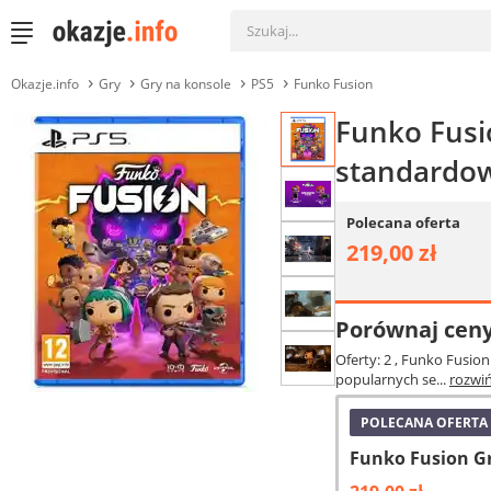
Okazje.info
Gry
Gry na konsole
PS5
Funko Fusion
Funko Fusio
standardo
Polecana oferta
219,00 zł
Porównaj cen
Oferty: 2
, Funko Fusion
popularnych se...
rozwi
POLECANA OFERTA
Funko Fusion Gr