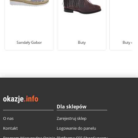
Sandały Gabor
Buty
Buty dam
Dla sklepów
O nas
Zarejestruj sklep
Kontakt
Logowanie do panelu
Program Wiarygodne Opinie
Platforma CSS ShopSynergy