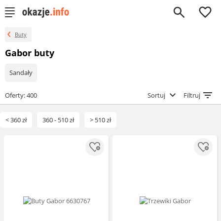
0
Buty
Gabor buty
Sandały
Oferty: 400
Sortuj
Filtruj
< 360 zł
360 - 510 zł
> 510 zł