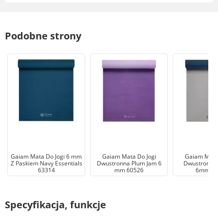
Podobne strony
Gaiam Mata Do Jogi 6 mm
Gaiam Mata Do Jogi
Gaiam Mata 
Z Paskiem Navy Essentials
Dwustronna Plum Jam 6
Dwustronna I
63314
mm 60526
6mm 61
Specyfikacja, funkcje