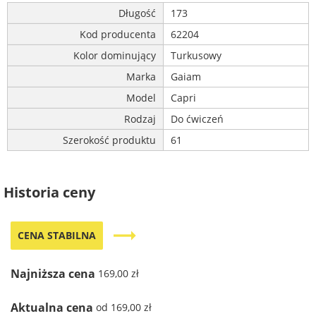
Długość
173
Kod producenta
62204
Kolor dominujący
Turkusowy
Marka
Gaiam
Model
Capri
Rodzaj
Do ćwiczeń
Szerokość produktu
61
Historia ceny
trending_flat
CENA STABILNA
Najniższa cena
169,00 zł
Aktualna cena
od 169,00 zł