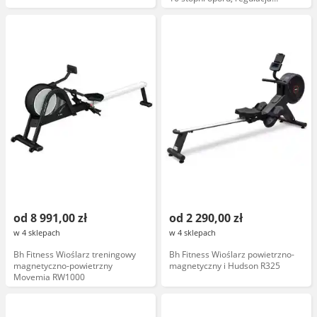
siodełka, wyświetlacz LCD,
składany, cichy mechanizm
od 8 991,00 zł
od 2 290,00 zł
w 4 sklepach
w 4 sklepach
Bh Fitness Wioślarz treningowy
Bh Fitness Wioślarz powietrzno-
magnetyczno-powietrzny
magnetyczny i Hudson R325
Movemia RW1000