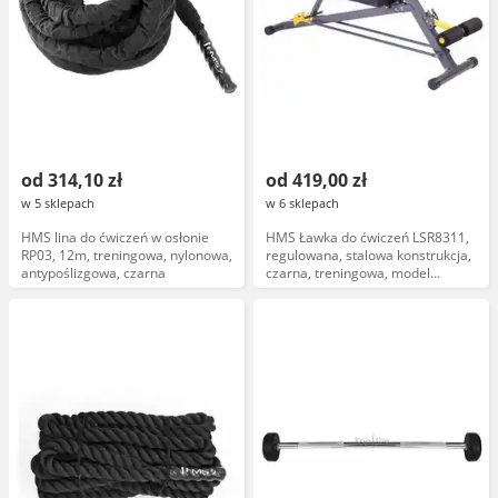
od 314,10 zł
od 419,00 zł
w 5 sklepach
w 6 sklepach
HMS lina do ćwiczeń w osłonie
HMS Ławka do ćwiczeń LSR8311,
RP03, 12m, treningowa, nylonowa,
regulowana, stalowa konstrukcja,
antypoślizgowa, czarna
czarna, treningowa, model
LSR8311