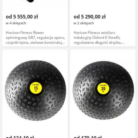
od 5 555,00 zł
od 5 290,00 zł
w 4 sklepach
w 2 sklepach
Horizon Fitness Rower
Horizon Fitness wioślarz
spinningowy GR7, regulacja oporu,
indukcyjny Oxford 6 Viewfit,
czujniki tętna, stalowa konstrukcja,
regulowana długość drążka,
czarny
wyświetlacz LCD, składany, cichy,
8 poziomów oporu