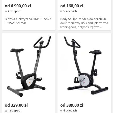
od 6 900,00 zł
od 168,00 zł
w 4 sklepach
w 5 sklepach
Bieżnia elektryczna HMS BE5877
Body Sculpture Step do aerobiku
3355W 22km/h
dwustopniowy BSB 580, platforma
treningowa, antypoślizgowa
powierzchnia, regulacja
wysokości, do ćwiczeń cardio i
fitness
od 329,00 zł
od 389,00 zł
w 4 sklepach
w 4 sklepach