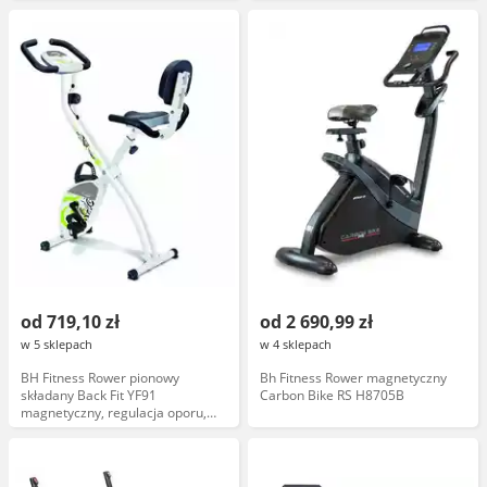
prędkość, składana, wyświetlacz
podświetlany wyświetlacz,
LCD
składana, czarna
od 719,10 zł
od 2 690,99 zł
w 5 sklepach
w 4 sklepach
BH Fitness Rower pionowy
Bh Fitness Rower magnetyczny
składany Back Fit YF91
Carbon Bike RS H8705B
magnetyczny, regulacja oporu,
oparcie, czarny