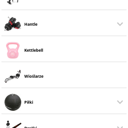
Hantle
Kettlebell
Wioślarze
Piłki