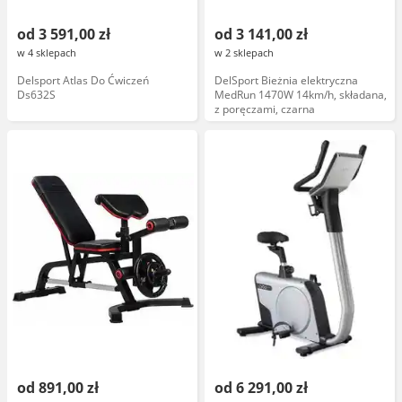
od 3 591,00 zł
od 3 141,00 zł
w 4 sklepach
w 2 sklepach
Delsport Atlas Do Ćwiczeń
DelSport Bieżnia elektryczna
Ds632S
MedRun 1470W 14km/h, składana,
z poręczami, czarna
od 891,00 zł
od 6 291,00 zł