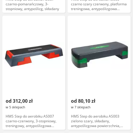
czarno-pomarańczowy, 3-
czarno szary czerwony, platforma
stopniowy, antypoślizg, składany
treningowa, antypoślizgowa
powierzchnia, regulowana
wysokość
od 312,00 zł
od 80,10 zł
w 5 sklepach
w 7 sklepach
HMS Step do aerobiku AS007
HMS Step do aerobiku AS003
czarno-czerwony, 3-stopniowy,
zielono szary, składany,
treningowy, antypoślizgowa
antypoślizgowa powierzchnia,
powierzchnia
waga 2,5 kg