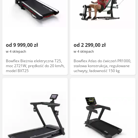
od 9 999,00 zł
od 2 299,00 zł
w 4 sklepach
w 4 sklepach
Bowflex Bieżnia elektryczna T25,
Bowflex Atlas do ćwiczeń PR1000,
moc 2721W, prędkość do 20 km/h,
stalowa konstrukcja, regulowane
model BXT25
uchwyty, ładowność 150 kg