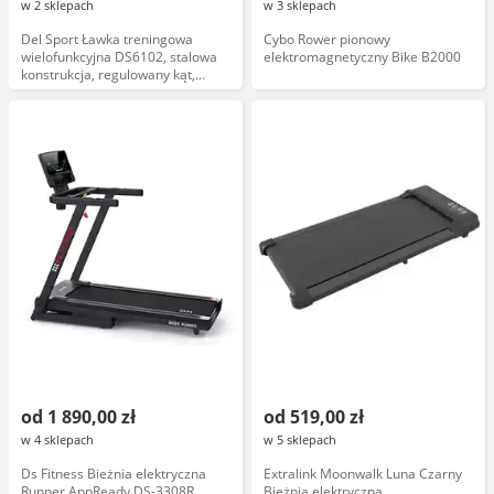
w 2 sklepach
w 3 sklepach
Del Sport Ławka treningowa
Cybo Rower pionowy
wielofunkcyjna DS6102, stalowa
elektromagnetyczny Bike B2000
konstrukcja, regulowany kąt,
czarna tapicerka
od 1 890,00 zł
od 519,00 zł
w 4 sklepach
w 5 sklepach
Ds Fitness Bieżnia elektryczna
Extralink Moonwalk Luna Czarny
Runner AppReady DS-3308R
Bieżnia elektryczna