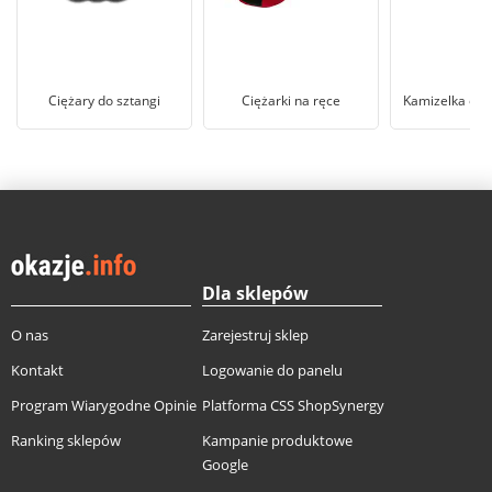
Ciężary do sztangi
Ciężarki na ręce
Kamizelka obc
Dla sklepów
O nas
Zarejestruj sklep
Kontakt
Logowanie do panelu
Program Wiarygodne Opinie
Platforma CSS ShopSynergy
Ranking sklepów
Kampanie produktowe
Google