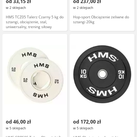
od 33,15 zł
od 237,00 zł
w 2 sklepach
w 2 sklepach
HMS TCZ05 Talerz Czarny 5 kg do
Hop-sport Obciążenie żeliwne do
sztangi, obciążenie, stal,
sztangi 20kg
uniwersalny, trening siłowy
od 46,00 zł
od 172,00 zł
w 5 sklepach
w 5 sklepach