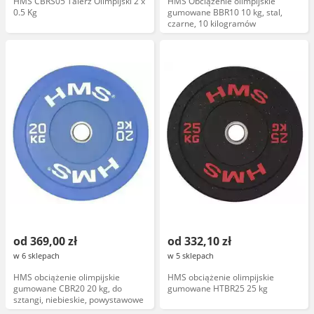
HMS CBRS05 Talerz Olimpijski 2 x
HMS Obciążenie olimpijskie
0.5 Kg
gumowane BBR10 10 kg, stal,
czarne, 10 kilogramów
od 369,00 zł
od 332,10 zł
w 6 sklepach
w 5 sklepach
HMS obciążenie olimpijskie
HMS obciążenie olimpijskie
gumowane CBR20 20 kg, do
gumowane HTBR25 25 kg
sztangi, niebieskie, powystawowe