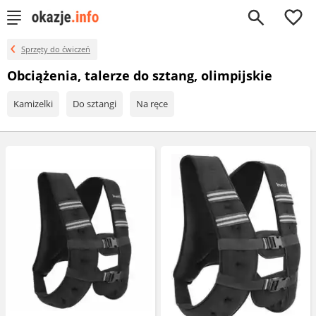
0
Sprzęty do ćwiczeń
Obciążenia, talerze do sztang, olimpijskie
Kamizelki
Do sztangi
Na ręce