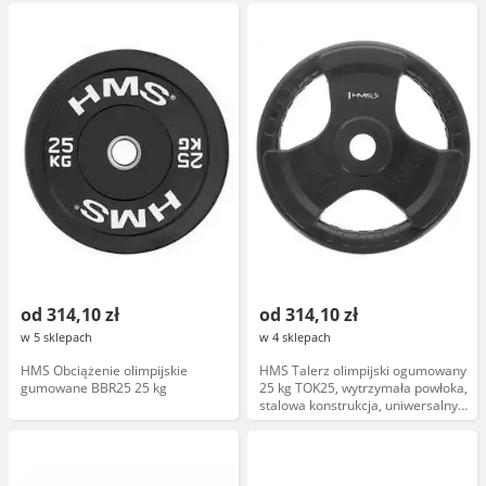
od 314,10 zł
od 314,10 zł
w 5 sklepach
w 4 sklepach
HMS Obciążenie olimpijskie
HMS Talerz olimpijski ogumowany
gumowane BBR25 25 kg
25 kg TOK25, wytrzymała powłoka,
stalowa konstrukcja, uniwersalny
rozmiar, do sztangi olimpijskiej