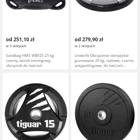
od 251,10 zł
od 279,90 zł
w 5 sklepach
w 2 sklepach
Sandbag HMS WBF25 25 kg
Underfit Obciążenie olimpijskie
czarny, worek treningowy,
gumowane 20 kg, stalowe, czarne,
obciążnik do ćwiczeń
antypoślizgowe, do ćwiczeń
siłowych