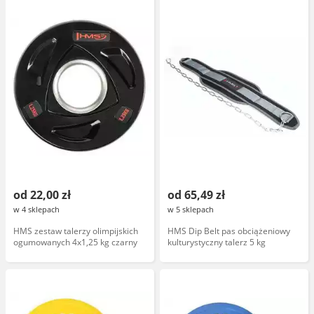
od 22,00 zł
od 65,49 zł
w 4 sklepach
w 5 sklepach
HMS zestaw talerzy olimpijskich
HMS Dip Belt pas obciążeniowy
ogumowanych 4x1,25 kg czarny
kulturystyczny talerz 5 kg