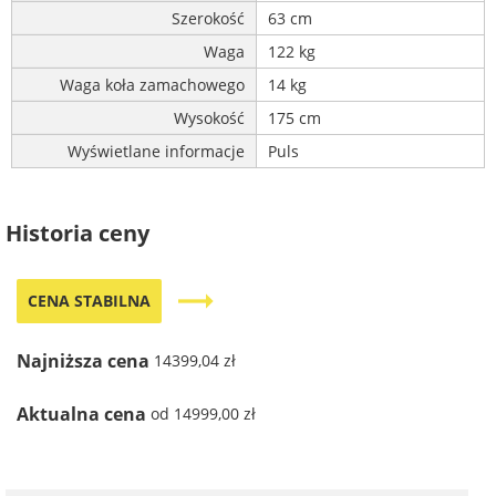
Szerokość
63 cm
Waga
122 kg
Waga koła zamachowego
14 kg
Wysokość
175 cm
Wyświetlane informacje
Puls
Historia ceny
trending_flat
CENA STABILNA
Najniższa cena
14399,04 zł
Aktualna cena
od 14999,00 zł