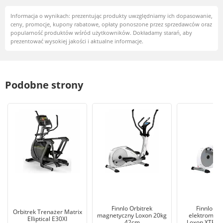
Informacja o wynikach: prezentując produkty uwzględniamy ich dopasowanie,
ceny, promocje, kupony rabatowe, opłaty ponoszone przez sprzedawców oraz
popularność produktów wśród użytkowników. Dokładamy starań, aby
prezentować wysokiej jakości i aktualne informacje.
Podobne strony
Finnlo Orbitrek
Finnlo Or
Orbitrek Trenażer Matrix
magnetyczny Loxon 20kg
elektromagn
Elliptical E30XI
42cm
Loxon XTR 2