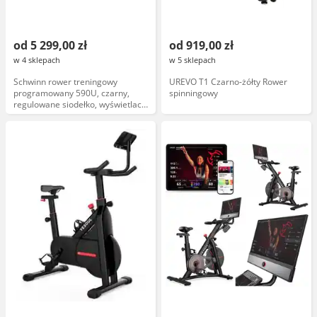
od 5 299,00 zł
od 919,00 zł
w 4 sklepach
w 5 sklepach
Schwinn rower treningowy
UREVO T1 Czarno-żółty Rower
programowany 590U, czarny,
spinningowy
regulowane siodełko, wyświetlacz
LCD, 16 poziomów oporu