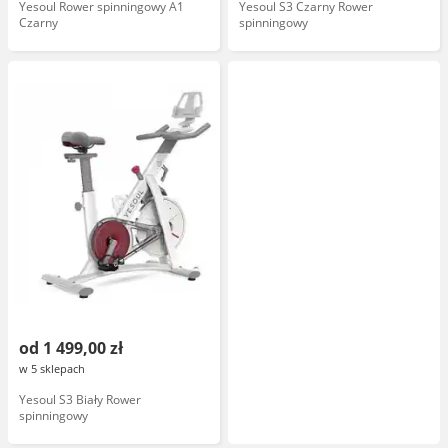
Yesoul Rower spinningowy A1
Yesoul S3 Czarny Rower
Czarny
spinningowy
od 1 499,00 zł
w 5 sklepach
Yesoul S3 Biały Rower
spinningowy