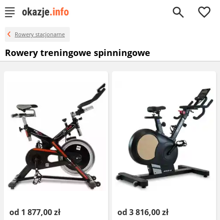
0
Rowery stacjonarne
Rowery treningowe spinningowe
od 1 877,00 zł
od 3 816,00 zł