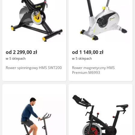
od 2 299,00 zł
od 1 149,00 zł
w 5 sklepach
w 5 sklepach
Rower spinningowy HMS SW7200
Rower magnetyczny HMS
Premium M6993