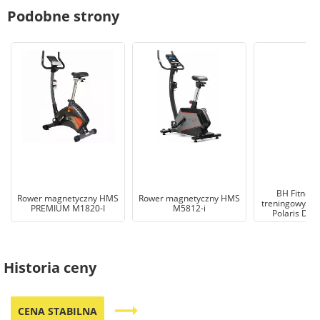
Podobne strony
BH Fitness
Rower magnetyczny HMS
Rower magnetyczny HMS
treningowy ma
PREMIUM M1820-I
M5812-i
Polaris Dua
Historia ceny
trending_flat
CENA STABILNA