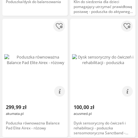
Poduszka/dysk do balansowania
Klin do siedzenia dla dzieci
pomagający utrzymać prawidłową
postawę - poduszka do aktywnego
siedzenia i ćwiczeń
sensomotorycznych - Gymnic
(Movin Sit
299,99 zł
100,00 zł
akumata.pl
acusmed.pl
Poduszka równoważna Balance
Dysk sensoryczny do ćwiczeń i
Pad Elite Airex - różowy
rehabilitacji - poduszka
sensomotoryczna Sanctband -
niebieski