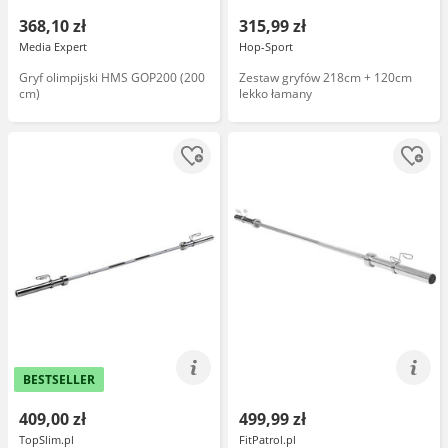
368,10 zł
315,99 zł
Media Expert
Hop-Sport
Gryf olimpijski HMS GOP200 (200
Zestaw gryfów 218cm + 120cm
cm)
lekko łamany
BESTSELLER
409,00 zł
499,99 zł
TopSlim.pl
FitPatrol.pl