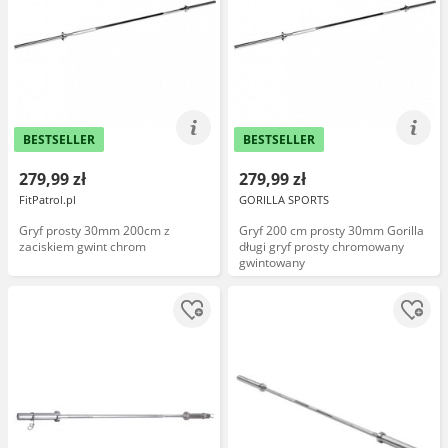
BESTSELLER
BESTSELLER
279,99 zł
279,99 zł
FitPatrol.pl
GORILLA SPORTS
Gryf prosty 30mm 200cm z
Gryf 200 cm prosty 30mm Gorilla
zaciskiem gwint chrom
długi gryf prosty chromowany
gwintowany