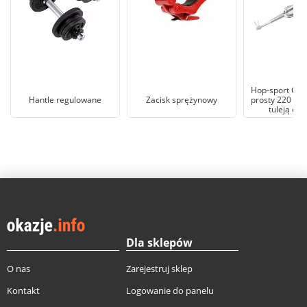
Hop-sport Gryf
Hantle regulowane
Zacisk sprężynowy
prosty 220 cm
tuleją ob
Dla sklepów
O nas
Zarejestruj sklep
Kontakt
Logowanie do panelu