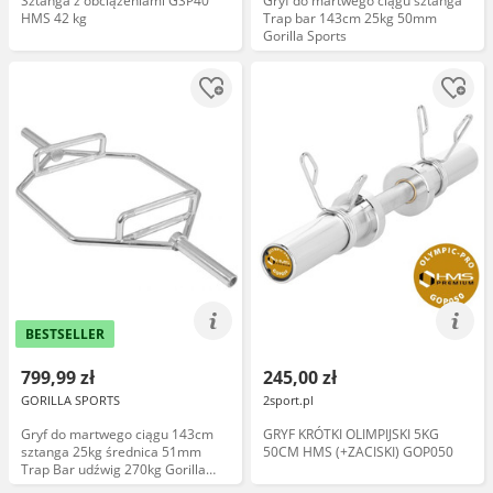
Sztanga z obciążeniami GSP40
Gryf do martwego ciągu sztanga
HMS 42 kg
Trap bar 143cm 25kg 50mm
Gorilla Sports
BESTSELLER
799,99 zł
245,00 zł
GORILLA SPORTS
2sport.pl
Gryf do martwego ciągu 143cm
GRYF KRÓTKI OLIMPIJSKI 5KG
sztanga 25kg średnica 51mm
50CM HMS (+ZACISKI) GOP050
Trap Bar udźwig 270kg Gorilla
Sport martwy ciąg spacer farmera