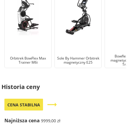
Bowflex Or
Orbitrek BowFlex Max
Sole By Hammer Orbitrek
magnetyczny
Trainer M6i
magnetyczny E25
Train
Historia ceny
trending_flat
CENA STABILNA
Najniższa cena
9999,00 zł