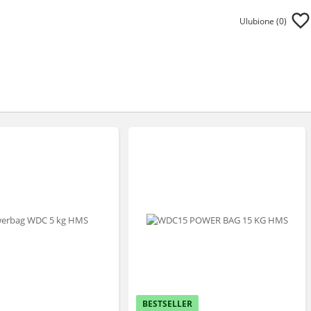
Ulubione (
0
)
BESTSELLER