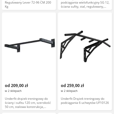
Regulowany Lever 72-96 CM 200
podciągania wielofunkcyjny SG 12,
Kg
ściana sufity, stal, regulowany,
antypoślizgowe końcówki
od 209,00 zł
od 259,00 zł
w 2 sklepach
w 2 sklepach
Underfit drążek treningowy do
Underfit Drążek treningowy do
ściany i sufitu 120 cm, szerokość
podciągania 6 uchwytów UF10126
50 cm, stalowa konstrukcja,
regulowana długość, montaż na