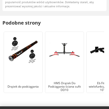
popularność produktów wśród użytkowników. Dokładamy starań, aby
prezentować wysokiej jakości i aktualne informacje.
Podobne strony
HMS Drążek Do
Eb Fit D
Drążek do podciągania
Podciągania ściana sufit
wielofunkcyjny
DD10
10170