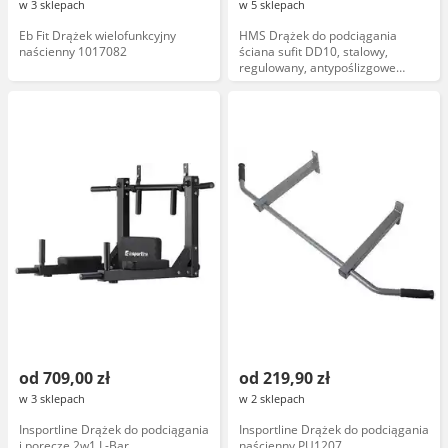
w 3 sklepach
w 5 sklepach
Eb Fit Drążek wielofunkcyjny
HMS Drążek do podciągania
naścienny 1017082
ściana sufit DD10, stalowy,
regulowany, antypoślizgowe
końcówki
od 709,00 zł
od 219,90 zł
w 3 sklepach
w 2 sklepach
Insportline Drążek do podciągania
Insportline Drążek do podciągania
i poręcze 2w1 L-Bar
naścienny PU1207