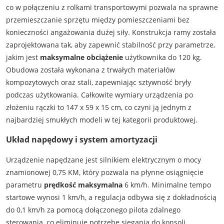
co w połączeniu z rolkami transportowymi pozwala na sprawne
przemieszczanie sprzętu między pomieszczeniami bez
konieczności angażowania dużej siły. Konstrukcja ramy została
zaprojektowana tak, aby zapewnić stabilność przy parametrze,
jakim jest
maksymalne obciążenie
użytkownika do 120 kg.
Obudowa została wykonana z trwałych materiałów
kompozytowych oraz stali, zapewniając sztywność bryły
podczas użytkowania. Całkowite wymiary urządzenia po
złożeniu rączki to 147 x 59 x 15 cm, co czyni ją jednym z
najbardziej smukłych modeli w tej kategorii produktowej.
Układ napędowy i system amortyzacji
Urządzenie napędzane jest silnikiem elektrycznym o mocy
znamionowej 0,75 KM, który pozwala na płynne osiągnięcie
parametru
prędkość maksymalna
6 km/h. Minimalne tempo
startowe wynosi 1 km/h, a regulacja odbywa się z dokładnością
do 0,1 km/h za pomocą dołączonego pilota zdalnego
sterowania, co eliminuje potrzebę sięgania do konsoli.