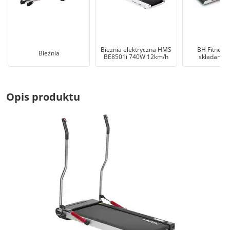
Bieżnia elektryczna HMS
BH Fitness 
Bieżnia
BE8501i 740W 12km/h
składana R
Opis produktu