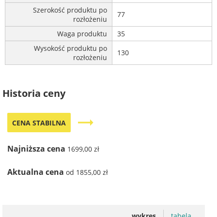
Szerokość produktu po
77
rozłożeniu
Waga produktu
35
Wysokość produktu po
130
rozłożeniu
Historia ceny
trending_flat
CENA STABILNA
Najniższa cena
1699,00 zł
Aktualna cena
od 1855,00 zł
wykres
tabela