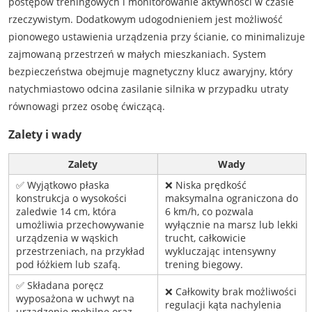
postępów treningowych i monitorowanie aktywności w czasie
rzeczywistym. Dodatkowym udogodnieniem jest możliwość
pionowego ustawienia urządzenia przy ścianie, co minimalizuje
zajmowaną przestrzeń w małych mieszkaniach. System
bezpieczeństwa obejmuje magnetyczny klucz awaryjny, który
natychmiastowo odcina zasilanie silnika w przypadku utraty
równowagi przez osobę ćwiczącą.
Zalety i wady
Zalety
Wady
✅ Wyjątkowo płaska
❌ Niska prędkość
konstrukcja o wysokości
maksymalna ograniczona do
zaledwie 14 cm, która
6 km/h, co pozwala
umożliwia przechowywanie
wyłącznie na marsz lub lekki
urządzenia w wąskich
trucht, całkowicie
przestrzeniach, na przykład
wykluczając intensywny
pod łóżkiem lub szafą.
trening biegowy.
✅ Składana poręcz
❌ Całkowity brak możliwości
wyposażona w uchwyt na
regulacji kąta nachylenia
urządzenie mobilne oraz