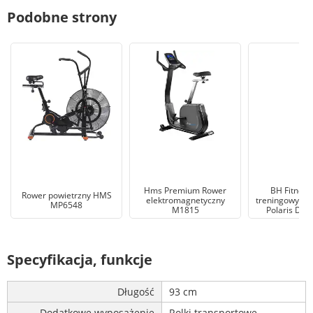
Podobne strony
Hms Premium Rower
BH Fitness
Rower powietrzny HMS
elektromagnetyczny
treningowy ma
MP6548
M1815
Polaris Dua
Specyfikacja, funkcje
Długość
93 cm
Dodatkowe wyposażenie
Rolki transportowe