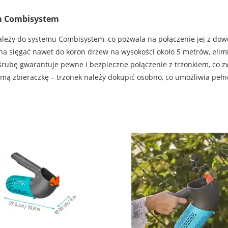
m Combisystem
leży do systemu Combisystem, co pozwala na połączenie jej z do
na sięgać nawet do koron drzew na wysokości około 5 metrów, elim
śrubę gwarantuje pewne i bezpieczne połączenie z trzonkiem, co z
mą zbieraczkę – trzonek należy dokupić osobno, co umożliwia peł