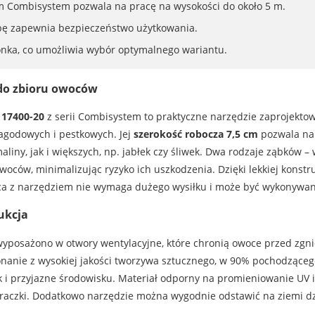
 Combisystem pozwala na pracę na wysokości do około 5 m.
ubę zapewnia bezpieczeństwo użytkowania.
onka, co umożliwia wybór optymalnego wariantu.
do zbioru owoców
17400-20
z serii Combisystem to praktyczne narzędzie zaprojekto
agodowych i pestkowych. Jej
szerokość robocza 7,5 cm
pozwala na
iny, jak i większych, np. jabłek czy śliwek. Dwa rodzaje ząbków – 
ców, minimalizując ryzyko ich uszkodzenia. Dzięki lekkiej konstru
 z narzędziem nie wymaga dużego wysiłku i może być wykonywana
ukcja
yposażono w otwory wentylacyjne, które chronią owoce przed zgni
onanie z wysokiej jakości tworzywa sztucznego, w 90% pochodzącego
ak i przyjazne środowisku. Materiał odporny na promieniowanie UV
raczki. Dodatkowo narzędzie można wygodnie odstawić na ziemi dzi