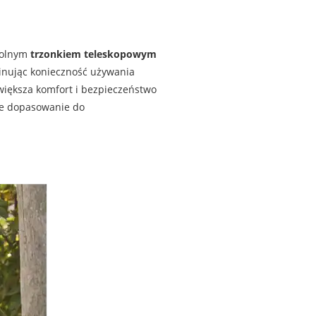
wolnym
trzonkiem teleskopowym
inując konieczność używania
większa komfort i bezpieczeństwo
ne dopasowanie do