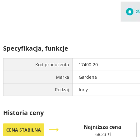
Specyfikacja, funkcje
Kod producenta
17400-20
Marka
Gardena
Rodzaj
Inny
Historia ceny
Najniższa cena
trending_flat
CENA STABILNA
68,23 zł