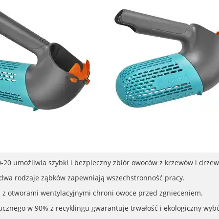
20 umożliwia szybki i bezpieczny zbiór owoców z krzewów i drzew
i dwa rodzaje ząbków zapewniają wszechstronność pracy.
l z otworami wentylacyjnymi chroni owoce przed zgnieceniem.
ucznego w 90% z recyklingu gwarantuje trwałość i ekologiczny wybó