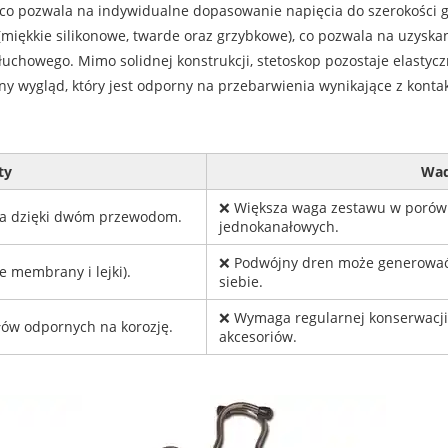
co pozwala na indywidualne dopasowanie napięcia do szerokości g
miękkie silikonowe, twarde oraz grzybkowe), co pozwala na uzyskan
słuchowego. Mimo solidnej konstrukcji, stetoskop pozostaje elastyc
ny wygląd, który jest odporny na przebarwienia wynikające z kontak
ty
Wa
❌ Większa waga zestawu w porów
na dzięki dwóm przewodom.
jednokanałowych.
❌ Podwójny dren może generować
membrany i lejki).
siebie.
❌ Wymaga regularnej konserwacji
łów odpornych na korozję.
akcesoriów.