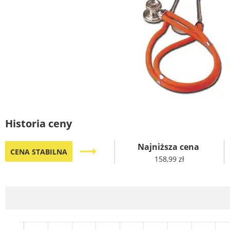
Historia ceny
Najniższa cena
trending_flat
CENA STABILNA
158,99 zł