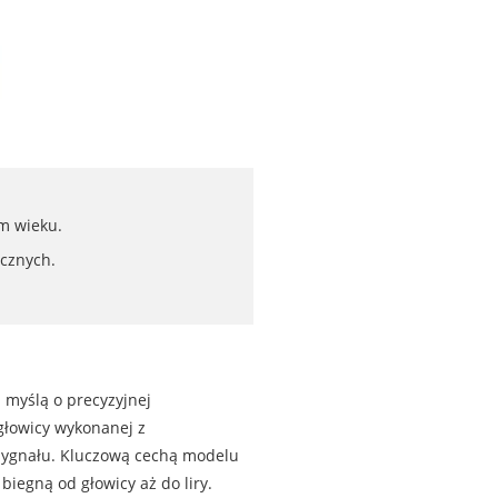
m wieku.
cznych.
 myślą o precyzyjnej
 głowicy wykonanej z
sygnału. Kluczową cechą modelu
biegną od głowicy aż do liry.