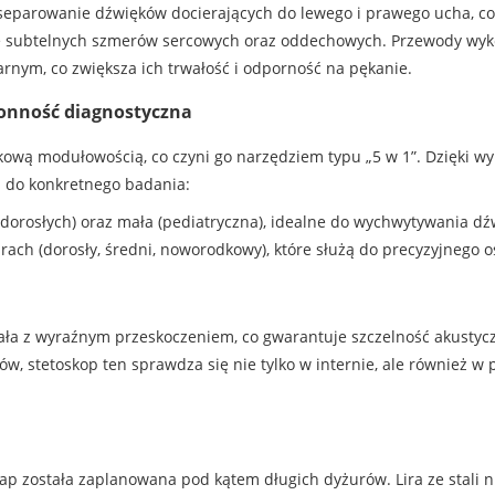
separowanie dźwięków docierających do lewego i prawego ucha, co
ie subtelnych szmerów sercowych oraz oddechowych. Przewody wyk
rnym, co zwiększa ich trwałość i odporność na pękanie.
ronność diagnostyczna
tkową modułowością, co czyni go narzędziem typu „5 w 1”. Dzięki 
 do konkretnego badania:
dorosłych) oraz mała (pediatryczna), idealne do wychwytywania dźw
ch (dorosły, średni, noworodkowy), które służą do precyzyjnego os
ła z wyraźnym przeskoczeniem, co gwarantuje szczelność akustycz
, stetoskop ten sprawdza się nie tylko w internie, ale również w ped
ap została zaplanowana pod kątem długich dyżurów. Lira ze stali 