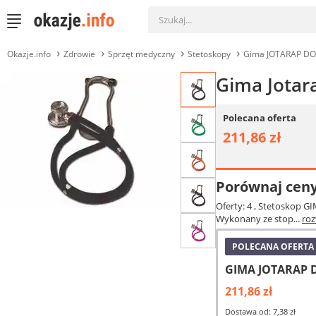
Okazje.info
Zdrowie
Sprzęt medyczny
Stetoskopy
Gima JOTARAP DOU
Gima Jotar
Polecana oferta
211,86 zł
Porównaj cen
Oferty: 4
, Stetoskop G
Wykonany ze stop...
roz
POLECANA OFERTA
GIMA JOTARAP D
211,86 zł
Dostawa od: 7,38 zł