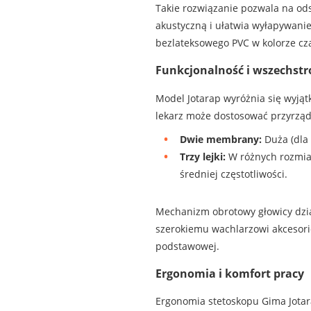
Takie rozwiązanie pozwala na od
akustyczną i ułatwia wyłapywan
bezlateksowego PVC w kolorze cza
Funkcjonalność i wszechst
Model Jotarap wyróżnia się wyją
lekarz może dostosować przyrząd
Dwie membrany:
Duża (dla 
Trzy lejki:
W różnych rozmiara
średniej częstotliwości.
Mechanizm obrotowy głowicy dzia
szerokiemu wachlarzowi akcesoriów
podstawowej.
Ergonomia i komfort pracy
Ergonomia stetoskopu Gima Jotar