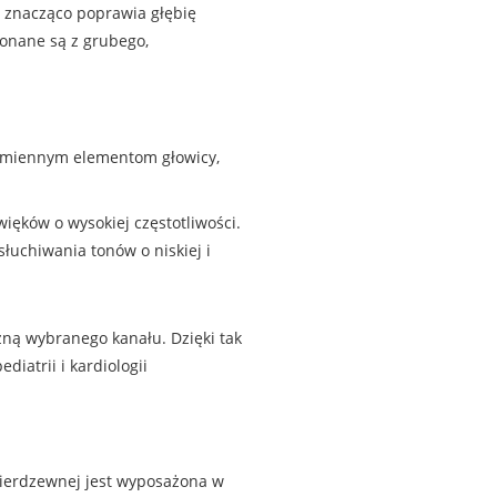
 znacząco poprawia głębię
onane są z grubego,
wymiennym elementom głowicy,
ięków o wysokiej częstotliwości.
łuchiwania tonów o niskiej i
ną wybranego kanału. Dzięki tak
iatrii i kardiologii
nierdzewnej jest wyposażona w