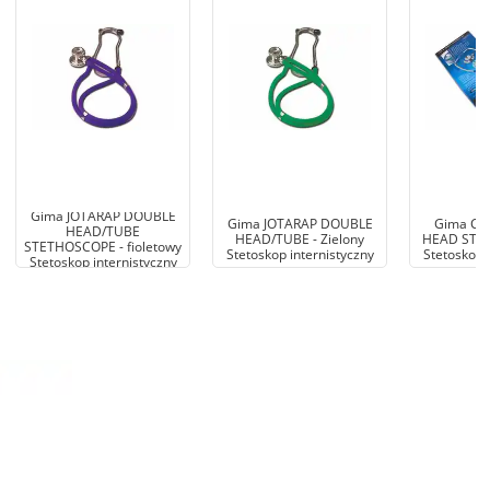
Gima JOTARAP DOUBLE
Gima JOTARAP DOUBLE
Gima CL
HEAD/TUBE
HEAD/TUBE - Zielony
HEAD STETH
STETHOSCOPE - fioletowy
Stetoskop internistyczny
Stetoskop 
Stetoskop internistyczny