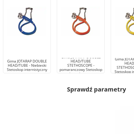
Gima JOTARAP DOUBLE
Gima JOTA
Gima JOTARAP DOUBLE
HEAD/TUBE
HEAD
HEAD/TUBE - Niebieski
STETHOSCOPE -
STETHOSCO
Stetoskop internistyczny
pomaranczowy Stetoskop
Stetoskop i
internistyczny
Sprawdź parametry