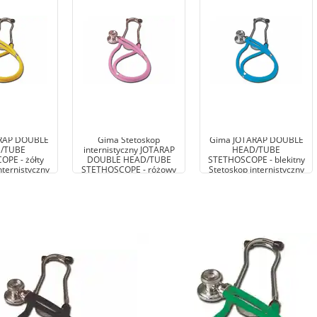
RAP DOUBLE
Gima Stetoskop
Gima JOTARAP DOUBLE
/TUBE
internistyczny JOTARAP
HEAD/TUBE
PE - żółty
DOUBLE HEAD/TUBE
STETHOSCOPE - blekitny
nternistyczny
STETHOSCOPE - różowy
Stetoskop internistyczny