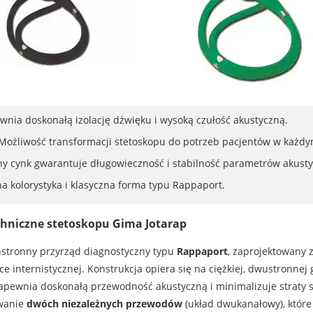
ia doskonałą izolację dźwięku i wysoką czułość akustyczną.
Możliwość transformacji stetoskopu do potrzeb pacjentów w każdy
y cynk gwarantuje długowieczność i stabilność parametrów akusty
na kolorystyka i klasyczna forma typu Rappaport.
chniczne stetoskopu Gima Jotarap
hstronny przyrząd diagnostyczny typu
Rappaport
, zaprojektowany z
e internistycznej. Konstrukcja opiera się na ciężkiej, dwustronnej
pewnia doskonałą przewodność akustyczną i minimalizuje straty 
owanie
dwóch niezależnych przewodów
(układ dwukanałowy), które 