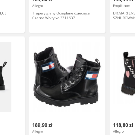
Allegro
Empik.com
IĘCE
Trapery glany Ocieplane dziecięce
DR.MARTENS
Czarne Wojtyłko 3Z11637
SZNUROWAN
SKÓRZANE 2
189,90 zł
118,80 zł
Allegro
Allegro