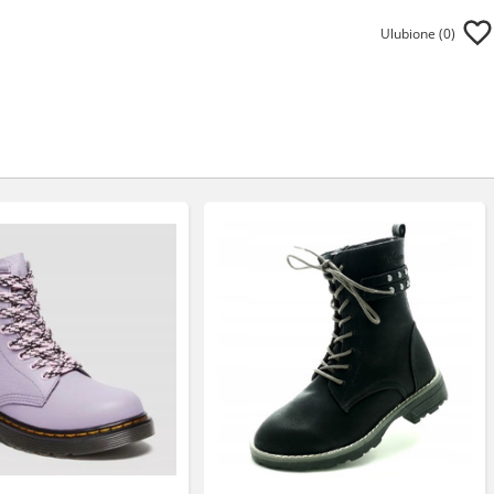
Ulubione (
0
)