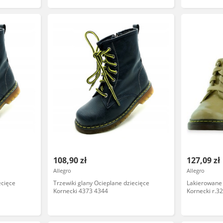
108,90 zł
127,09 zł
Allegro
Allegro
ecięce
Trzewiki glany Ocieplane dziecięce
Lakierowane 
Kornecki 4373 4344
Kornecki r.3