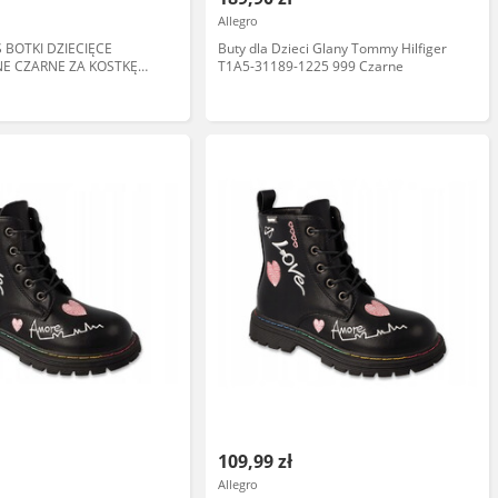
Allegro
 BOTKI DZIECIĘCE
Buty dla Dzieci Glany Tommy Hilfiger
E CZARNE ZA KOSTKĘ
T1A5-31189-1225 999 Czarne
5 14CA
109,99 zł
Allegro