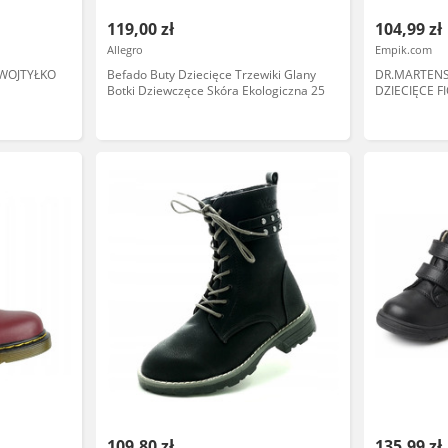
119,00 zł
104,99 zł
Allegro
Empik.com
 WOJTYŁKO
Befado Buty Dziecięce Trzewiki Glany
DR.MARTENS
Botki Dziewczęce Skóra Ekologiczna 25
DZIECIĘCE F
109,80 zł
135,99 zł