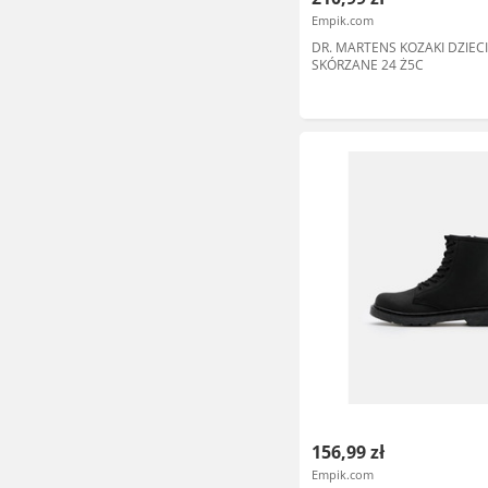
Empik.com
DR. MARTENS KOZAKI DZIEC
SKÓRZANE 24 Ż5C
156,99 zł
Empik.com