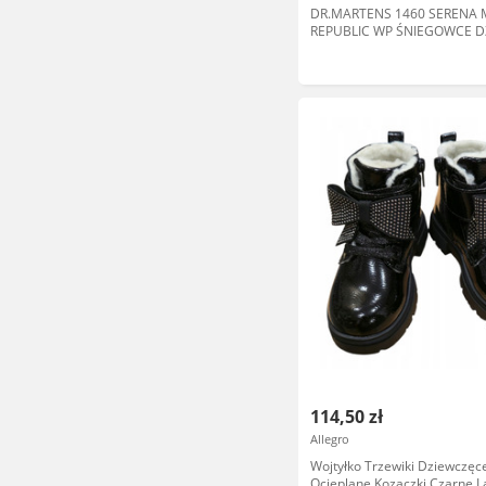
DR.MARTENS 1460 SERENA
REPUBLIC WP ŚNIEGOWCE D
35 14CA
114,50 zł
Allegro
Wojtyłko Trzewiki Dziewczęc
Ocieplane Kozaczki Czarne La