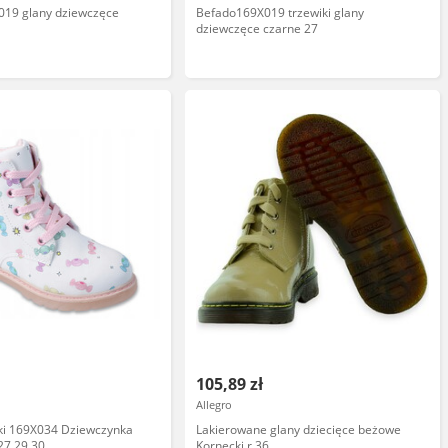
019 glany dziewczęce
Befado169X019 trzewiki glany
dziewczęce czarne 27
105,89 zł
Allegro
iki 169X034 Dziewczynka
Lakierowane glany dziecięce beżowe
27,29,30
Kornecki r.36