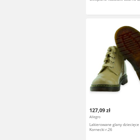
Glany 26
127,09 zł
Allegro
Lakierowane glany dziecięc
Kornecki r.26