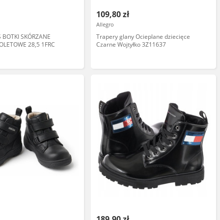
109,80 zł
Allegro
 BOTKI SKÓRZANE
Trapery glany Ocieplane dziecięce
IOLETOWE 28,5 1FRC
Czarne Wojtyłko 3Z11637
189,90 zł