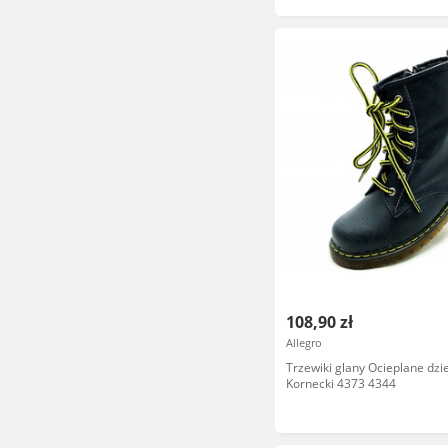
108,90 zł
Allegro
Trzewiki glany Ocieplane dzi
Kornecki 4373 4344