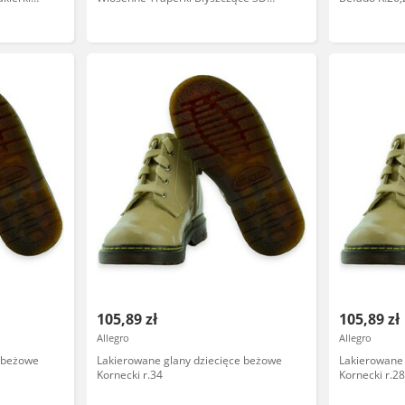
Glany 31
105,89 zł
105,89 zł
Allegro
Allegro
e beżowe
Lakierowane glany dziecięce beżowe
Lakierowane 
Kornecki r.34
Kornecki r.2