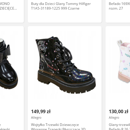
 MONO
Buty dla Dzieci Glany Tommy Hilfiger
Befado 169X
ZIECIĘCE
T1A5-31189-1225 999 Czarne
rozm. 27
149,99 zł
130,00 zł
Allegro
Allegro
e
Wojtyłko Trzewiki Dziewczęce
Glany-trzew
kierki
Wiosenne Traperki Błyszczące 3D
Befado R.26,