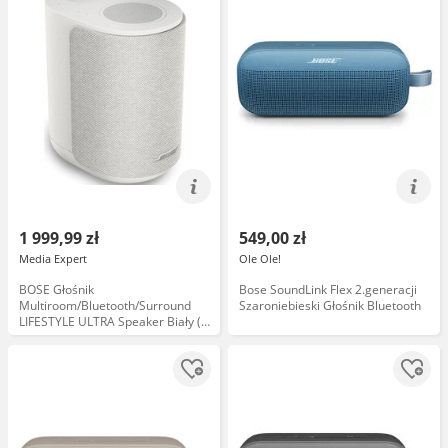
1 999,99 zł
549,00 zł
Media Expert
Ole Ole!
BOSE Głośnik
Bose SoundLink Flex 2.generacji
Multiroom/Bluetooth/Surround
Szaroniebieski Głośnik Bluetooth
LIFESTYLE ULTRA Speaker Biały (1
szt.), Wi-Fi 6, Bluetooth 5.3, AirPlay
2, Spotify Connect