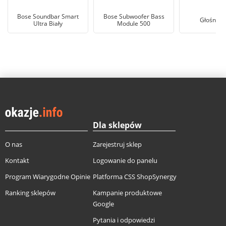
Bose Soundbar Smart
Bose Subwoofer Bass
Głośnik T
Ultra Biały
Module 500
Dla sklepów
O nas
Zarejestruj sklep
Kontakt
Logowanie do panelu
Program Wiarygodne Opinie
Platforma CSS ShopSynergy
Ranking sklepów
Kampanie produktowe
Google
Pytania i odpowiedzi