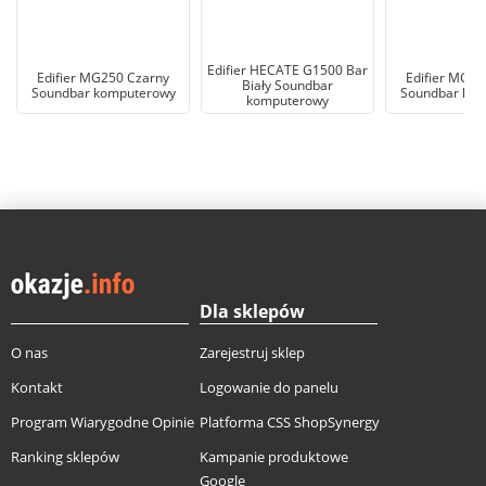
Edifier HECATE G1500 Bar
Edifier MG250 Czarny
Edifier MG30
Biały Soundbar
Soundbar komputerowy
Soundbar ko
komputerowy
Dla sklepów
O nas
Zarejestruj sklep
Kontakt
Logowanie do panelu
Program Wiarygodne Opinie
Platforma CSS ShopSynergy
Ranking sklepów
Kampanie produktowe
Google