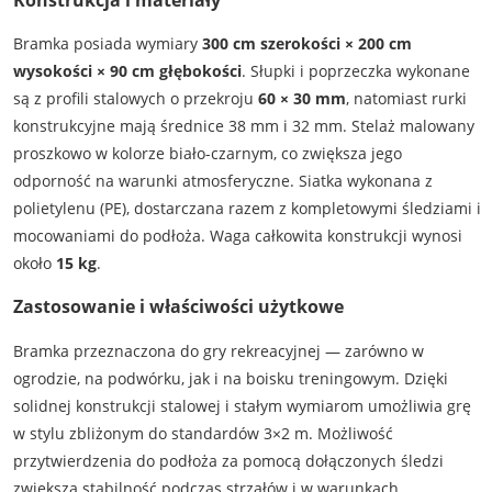
Bramka posiada wymiary
300 cm szerokości × 200 cm
wysokości × 90 cm głębokości
. Słupki i poprzeczka wykonane
są z profili stalowych o przekroju
60 × 30 mm
, natomiast rurki
konstrukcyjne mają średnice 38 mm i 32 mm. Stelaż malowany
proszkowo w kolorze biało-czarnym, co zwiększa jego
odporność na warunki atmosferyczne. Siatka wykonana z
polietylenu (PE), dostarczana razem z kompletowymi śledziami i
mocowaniami do podłoża. Waga całkowita konstrukcji wynosi
około
15 kg
.
Zastosowanie i właściwości użytkowe
Bramka przeznaczona do gry rekreacyjnej — zarówno w
ogrodzie, na podwórku, jak i na boisku treningowym. Dzięki
solidnej konstrukcji stalowej i stałym wymiarom umożliwia grę
w stylu zbliżonym do standardów 3×2 m. Możliwość
przytwierdzenia do podłoża za pomocą dołączonych śledzi
zwiększa stabilność podczas strzałów i w warunkach