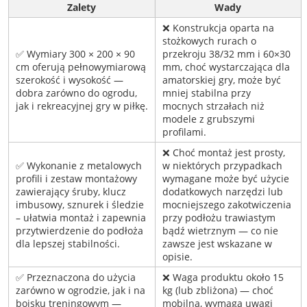
Zalety
Wady
❌ Konstrukcja oparta na
stożkowych rurach o
✅ Wymiary 300 × 200 × 90
przekroju 38/32 mm i 60×30
cm oferują pełnowymiarową
mm, choć wystarczająca dla
szerokość i wysokość —
amatorskiej gry, może być
dobra zarówno do ogrodu,
mniej stabilna przy
jak i rekreacyjnej gry w piłkę.
mocnych strzałach niż
modele z grubszymi
profilami.
❌ Choć montaż jest prosty,
✅ Wykonanie z metalowych
w niektórych przypadkach
profili i zestaw montażowy
wymagane może być użycie
zawierający śruby, klucz
dodatkowych narzędzi lub
imbusowy, sznurek i śledzie
mocniejszego zakotwiczenia
– ułatwia montaż i zapewnia
przy podłożu trawiastym
przytwierdzenie do podłoża
bądź wietrznym — co nie
dla lepszej stabilności.
zawsze jest wskazane w
opisie.
✅ Przeznaczona do użycia
❌ Waga produktu około 15
zarówno w ogrodzie, jak i na
kg (lub zbliżona) — choć
boisku treningowym —
mobilna, wymaga uwagi