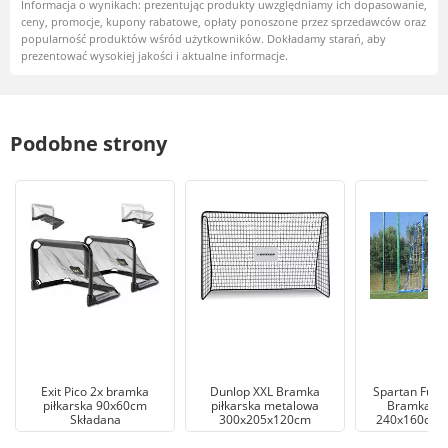
Informacja o wynikach: prezentując produkty uwzględniamy ich dopasowanie,
ceny, promocje, kupony rabatowe, opłaty ponoszone przez sprzedawców oraz
popularność produktów wśród użytkowników. Dokładamy starań, aby
prezentować wysokiej jakości i aktualne informacje.
Podobne strony
Exit Pico 2x bramka
Dunlop XXL Bramka
Spartan Fussb
piłkarska 90x60cm
piłkarska metalowa
Bramka pił
Składana
300x205x120cm
240x160cm 