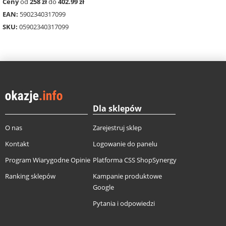
Ceny
od
258 zł
do
402.99 zł
EAN:
5902340317099
SKU:
05902340317099
Dla sklepów
O nas
Zarejestruj sklep
Kontakt
Logowanie do panelu
Program Wiarygodne Opinie
Platforma CSS ShopSynergy
Ranking sklepów
Kampanie produktowe
Google
Pytania i odpowiedzi