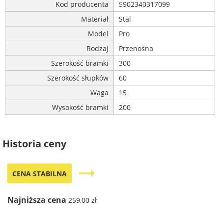
Kod producenta
5902340317099
Materiał
Stal
Model
Pro
Rodzaj
Przenośna
Szerokość bramki
300
Szerokość słupków
60
Waga
15
Wysokość bramki
200
Historia ceny
trending_flat
CENA STABILNA
Najniższa cena
259,00 zł