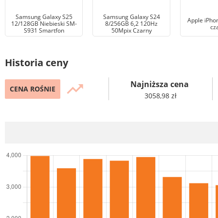
Samsung Galaxy S25
Samsung Galaxy S24
Apple iPho
12/128GB Niebieski SM-
8/256GB 6,2 120Hz
cz
S931 Smartfon
50Mpix Czarny
Historia ceny
Najniższa cena
trending_up
CENA ROŚNIE
3058,98 zł