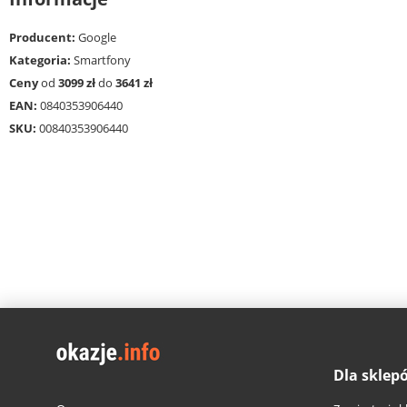
Producent:
Google
Kategoria:
Smartfony
Ceny
od
3099 zł
do
3641 zł
EAN:
0840353906440
SKU:
00840353906440
Dla sklep