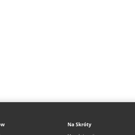
ów
Na Skróty