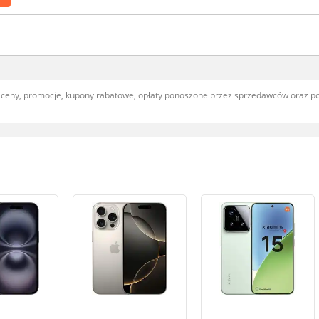
, ceny, promocje, kupony rabatowe, opłaty ponoszone przez sprzedawców oraz 