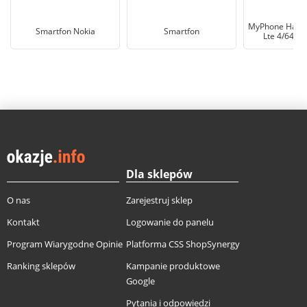
MyPhone Hamm
Smartfon Nokia
Smartfon
Lte 4/64GB
Dla sklepów
O nas
Zarejestruj sklep
Kontakt
Logowanie do panelu
Program Wiarygodne Opinie
Platforma CSS ShopSynergy
Ranking sklepów
Kampanie produktowe
Google
Pytania i odpowiedzi