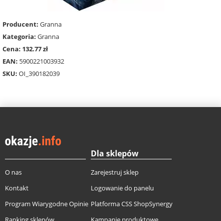
Producent:
Granna
Kategoria:
Granna
Cena: 132.77 zł
EAN:
5900221003932
SKU:
OI_390182039
Dla sklepów
O nas
Zarejestruj sklep
Kontakt
Logowanie do panelu
Program Wiarygodne Opinie
Platforma CSS ShopSynergy
Ranking sklepów
Kampanie produktowe