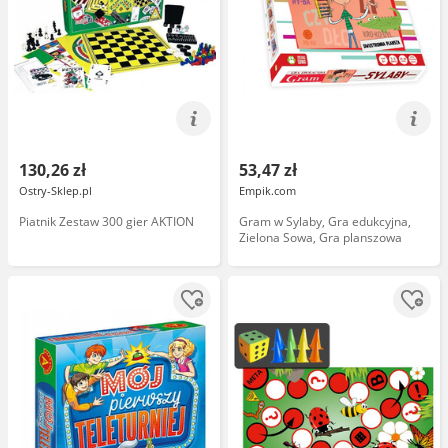
130,26 zł
53,47 zł
Ostry-Sklep.pl
Empik.com
Piatnik Zestaw 300 gier AKTION
Gram w Sylaby, Gra edukcyjna,
Zielona Sowa, Gra planszowa