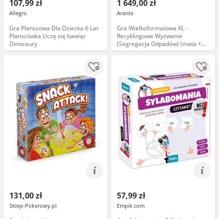
107,99 zł
1 649,00 zł
Allegro
Arante
Gra Planszowa Dla Dziecka 6 Lat
Gra Wielkoformatowa XL -
Planszówka Uczę się bawiąc
Recyklingowe Wyzwanie
Dinozaury
(Segregacja Odpadów) (mata +
pionki + kostka + pokrowiec)
131,00 zł
57,99 zł
Sklep-Pokerowy.pl
Empik.com