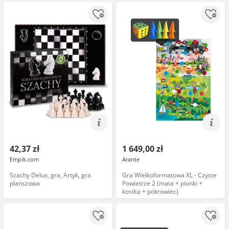
42,37 zł
1 649,00 zł
Empik.com
Arante
Szachy Delux, gra, Artyk, gra
Gra Wielkoformatowa XL - Czyste
planszowa
Powietrze 2 (mata + pionki +
kostka + pokrowiec)