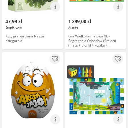
47,99 zł
1 299,00 zł
Empik.com
Arante
Koty gra karciana Nasza
Gra Wielkoformatowa XL -
Księgarnia
Segregacja Odpadów (Śmieci)
(mata + pionki + kostka +
pokrowiec)