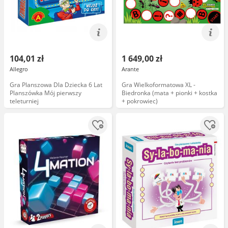
104,01 zł
1 649,00 zł
Allegro
Arante
Gra Planszowa Dla Dziecka 6 Lat
Gra Wielkoformatowa XL -
Planszówka Mój pierwszy
Biedronka (mata + pionki + kostka
teleturniej
+ pokrowiec)