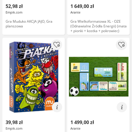
52,98 zł
1 649,00 zł
Empik.com
Arante
Gra Muduko AKCJA JAJO, Gra
Gra Wielkoformatowa XL - OZE
planszowa
(Odnawialne Źródła Energii) (mata
+ pionki + kostka + pokrowiec)
39,98 zł
1 499,00 zł
Empik.com
Arante