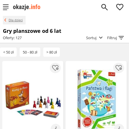
0
Dla dzieci
Gry planszowe od 6 lat
Oferty: 127
Sortuj
Filtruj
< 50 zł
50 - 80 zł
> 80 zł