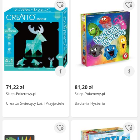
71,22 zł
81,20 zł
Sklep-Pokerowy.pl
Sklep-Pokerowy.pl
Creatto Świecący Łoś i Przyjaciele
Bacteria Hysteria