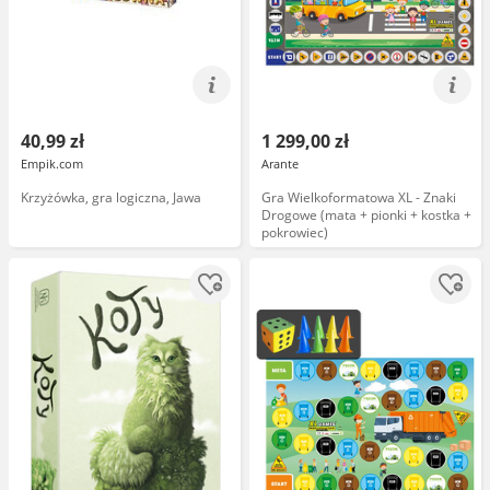
40,99 zł
1 299,00 zł
Empik.com
Arante
Krzyżówka, gra logiczna, Jawa
Gra Wielkoformatowa XL - Znaki
Drogowe (mata + pionki + kostka +
pokrowiec)