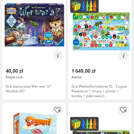
40,00 zł
1 649,00 zł
Empik.com
Arante
Gra planszowa Wer war''s?
Gra Wielkoformatowa XL - Czyste
WizKids M7
Powietrze 1 (mata + pionki +
kostka + pokrowiec)