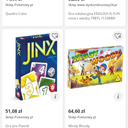
Sklep-Pokerowy.pl
Sklep www.dyskontbiurowy24.pl
Quadro Color
Gra edukacyjna ENGLISH IS FUN
mistrz wiedzy TREFL /133888/
51,08 zł
64,60 zł
Sklep-Pokerowy.pl
Sklep-Pokerowy.pl
Gra Jinx Piatnik
Windy Woody