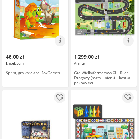
46,00 zł
1 299,00 zł
Empik.com
Arante
Sprint, gra karciana, FoxGames
Gra Wielkoformatowa XL - Ruch
Drogowy (mata + pionki + kostka +
pokrowiec)