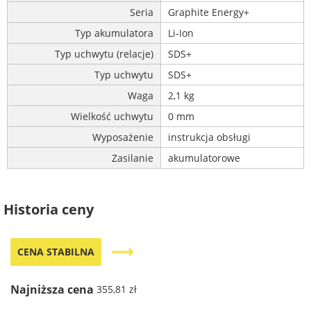
Seria
Graphite Energy+
Typ akumulatora
Li-Ion
Typ uchwytu (relacje)
SDS+
Typ uchwytu
SDS+
Waga
2,1 kg
Wielkość uchwytu
0 mm
Wyposażenie
instrukcja obsługi
Zasilanie
akumulatorowe
Historia ceny
trending_flat
CENA STABILNA
Najniższa cena
355,81 zł