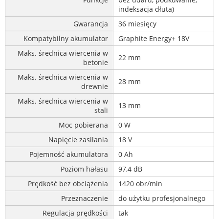
indeksacja dłuta)
Gwarancja
36 miesięcy
Kompatybilny akumulator
Graphite Energy+ 18V
Maks. średnica wiercenia w
22 mm
betonie
Maks. średnica wiercenia w
28 mm
drewnie
Maks. średnica wiercenia w
13 mm
stali
Moc pobierana
0 W
Napięcie zasilania
18 V
Pojemność akumulatora
0 Ah
Poziom hałasu
97,4 dB
Prędkość bez obciążenia
1420 obr/min
Przeznaczenie
do użytku profesjonalnego
Regulacja prędkości
tak