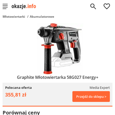
0
Młotowiertarki
Akumulatorowe
Graphite Młotowiertarka 58G027 Energy+
Polecana oferta
Media Expert
355,81 zł
Przejdź do sklepu >
Porównaj ceny