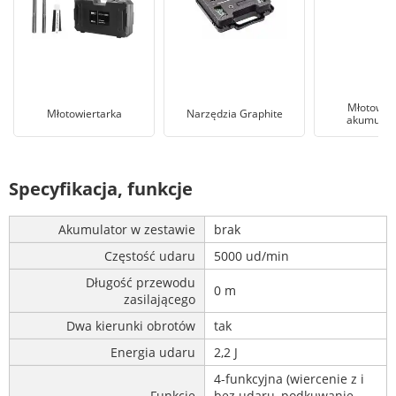
Młotowier
Młotowiertarka
Narzędzia Graphite
akumulat
Specyfikacja, funkcje
Akumulator w zestawie
brak
Częstość udaru
5000 ud/min
Długość przewodu
0 m
zasilającego
Dwa kierunki obrotów
tak
Energia udaru
2,2 J
4-funkcyjna (wiercenie z i
Funkcje
bez udaru, podkuwanie,