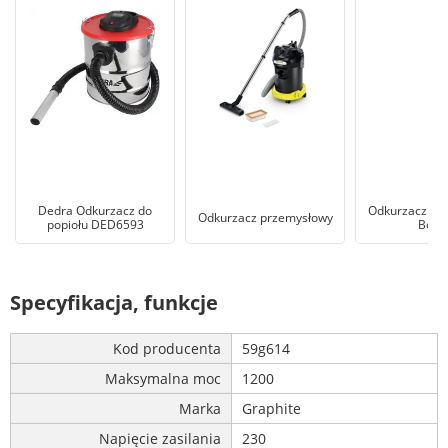
Dedra Odkurzacz do
Odkurzacz pr
Odkurzacz przemysłowy
popiołu DED6593
Bosc
Specyfikacja, funkcje
Kod producenta
59g614
Maksymalna moc
1200
Marka
Graphite
Napięcie zasilania
230