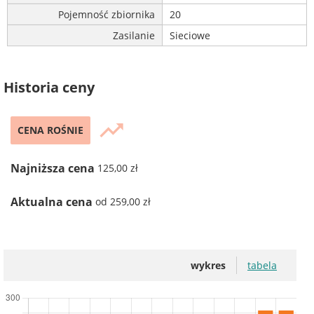
Pojemność zbiornika
20
Zasilanie
Sieciowe
Historia ceny
trending_up
CENA ROŚNIE
Najniższa cena
125,00 zł
Aktualna cena
od 259,00 zł
wykres
tabela