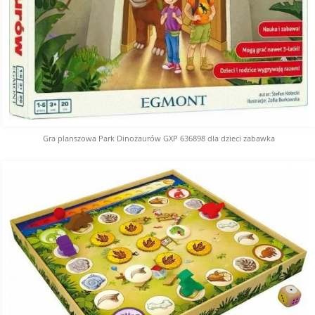
Gra planszowa Park Dinozaurów GXP 636898 dla dzieci zabawka