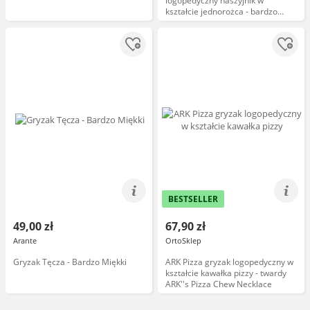
logopedyczny naszyjnik w
kształcie jednorożca - bardzo
miękki ARK''s Chewnicorntrade;
Sensory Chew Necklace
BESTSELLER
49,00 zł
67,90 zł
Arante
OrtoSklep
Gryzak Tęcza - Bardzo Miękki
ARK Pizza gryzak logopedyczny w
kształcie kawałka pizzy - twardy
ARK''s Pizza Chew Necklace