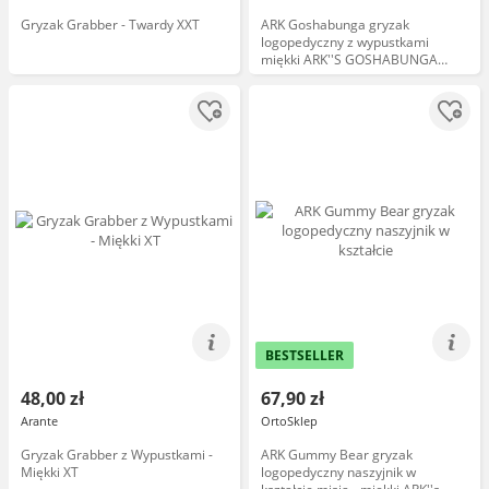
Gryzak Grabber - Twardy XXT
ARK Goshabunga gryzak
logopedyczny z wypustkami
miękki ARK''S GOSHABUNGA
LARGE GRABBERreg; (TEXTURED)
BESTSELLER
48,00 zł
67,90 zł
Arante
OrtoSklep
Gryzak Grabber z Wypustkami -
ARK Gummy Bear gryzak
Miękki XT
logopedyczny naszyjnik w