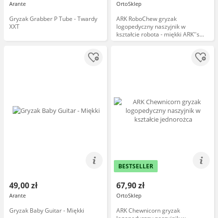
Arante
OrtoSklep
Gryzak Grabber P Tube - Twardy
ARK RoboChew gryzak
XXT
logopedyczny naszyjnik w
kształcie robota - miękki ARK''s
Flower Chew Necklace
BESTSELLER
49,00 zł
67,90 zł
Arante
OrtoSklep
Gryzak Baby Guitar - Miękki
ARK Chewnicorn gryzak