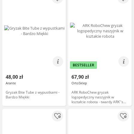
BESTSELLER
48,00 zł
67,90 zł
Arante
OrtoSklep
Gryzak Bite Tube z wypustkami -
ARK RoboChew gryzak
Bardzo Miękki
logopedyczny naszyjnik w
kształcie robota - twardy ARK''s
Flower Chew Necklace