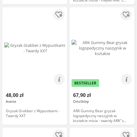
kształcie misia - miękki ARK''s
Gummy Bear Chew Necklace
BESTSELLER
48,00 zł
67,90 zł
Arante
OrtoSklep
Gryzak Grabber z Wypustkami -
ARK Gummy Bear gryzak
Twardy XXT
logopedyczny naszyjnik w
kształcie misia - twardy ARK''s
Gummy Bear Chew Necklace