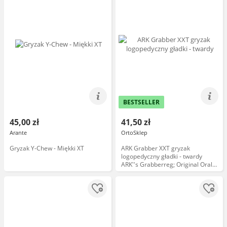
BESTSELLER
45,00 zł
41,50 zł
Arante
OrtoSklep
Gryzak Y-Chew - Miękki XT
ARK Grabber XXT gryzak
logopedyczny gładki - twardy
ARK''s Grabberreg; Original Oral
Motor Chew