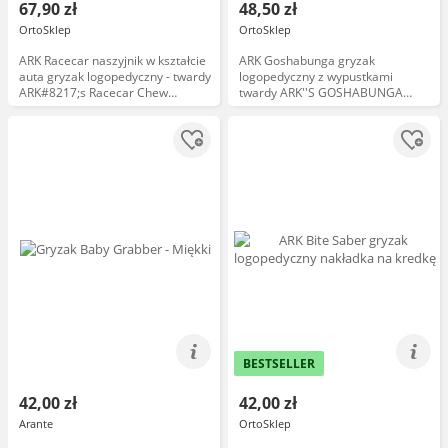
67,90 zł
48,50 zł
OrtoSklep
OrtoSklep
ARK Racecar naszyjnik w kształcie
ARK Goshabunga gryzak
auta gryzak logopedyczny - twardy
logopedyczny z wypustkami
ARK#8217;s Racecar Chew
twardy ARK''S GOSHABUNGA
Necklace
LARGE GRABBERreg; (TEXTURED)
BESTSELLER
42,00 zł
42,00 zł
Arante
OrtoSklep