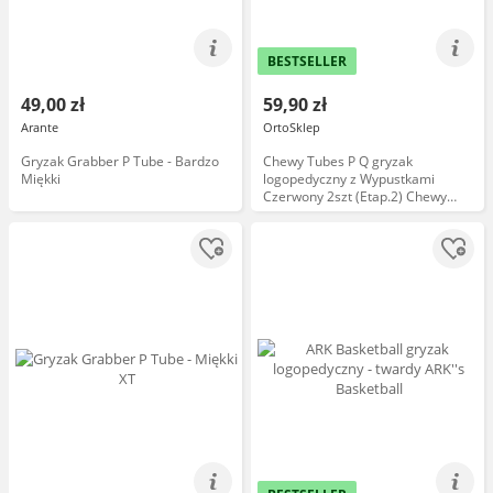
BESTSELLER
49,00 zł
59,90 zł
Arante
OrtoSklep
Gryzak Grabber P Tube - Bardzo
Chewy Tubes P Q gryzak
Miękki
logopedyczny z Wypustkami
Czerwony 2szt (Etap.2) Chewy
Babytrade; Collection Ps Qstrade;
Red Knobby