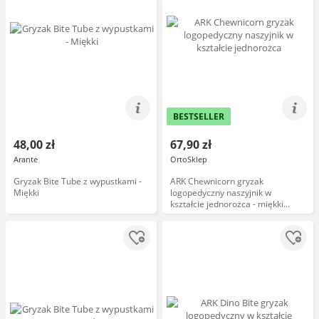
BESTSELLER
48,00 zł
67,90 zł
Arante
OrtoSklep
Gryzak Bite Tube z wypustkami -
ARK Chewnicorn gryzak
Miękki
logopedyczny naszyjnik w
kształcie jednorożca - miękki
ARK''s Chewnicorntrade; Sensory
Chew Necklace