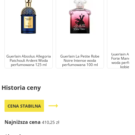
Guerlain Aqua
Guerlain Absolus Allegoria
Guerlain La Petite Robe
Forte Mandari
Patchouli Ardent Woda
Noire Intense woda
woda perfum
perfumowana 125 ml
perfumowana 100 ml
kobiet 1
Historia ceny
trending_flat
CENA STABILNA
Najniższa cena
410,25 zł