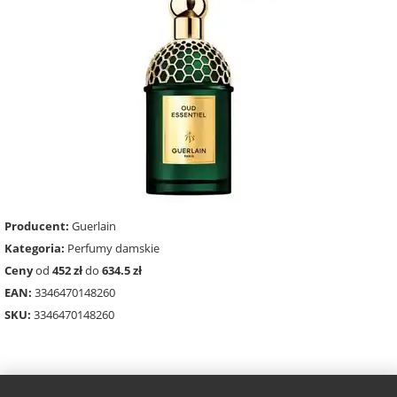
Producent:
Guerlain
Kategoria:
Perfumy damskie
Ceny
od
452 zł
do
634.5 zł
EAN:
3346470148260
SKU:
3346470148260