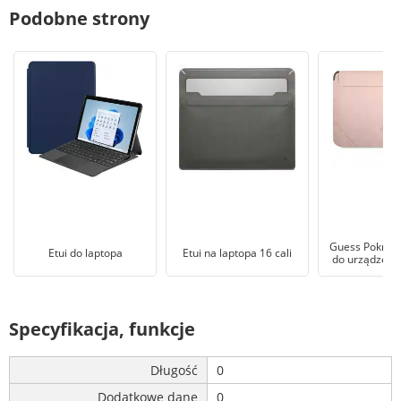
Podobne strony
Guess Pokrowi
Etui do laptopa
Etui na laptopa 16 cali
do urządzeń 
Specyfikacja, funkcje
Długość
0
Dodatkowe dane
0