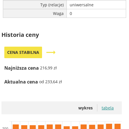
Typ (relacje)
uniwersalne
Waga
0
Historia ceny
trending_flat
CENA STABILNA
Najniższa cena
216,99 zł
Aktualna cena
od 233,64 zł
wykres
tabela