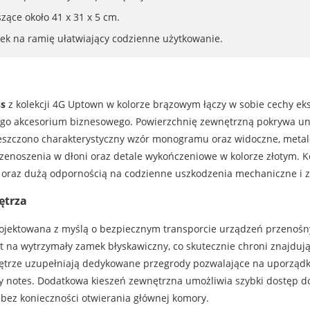
ące około 41 x 31 x 5 cm.
ek na ramię ułatwiający codzienne użytkowanie.
ss
z kolekcji 4G Uptown w kolorze brązowym łączy w sobie cechy e
ego akcesorium biznesowego. Powierzchnię zewnętrzną pokrywa un
mieszczono charakterystyczny wzór monogramu oraz widoczne, metal
zenoszenia w dłoni oraz detale wykończeniowe w kolorze złotym. Ko
oraz dużą odpornością na codzienne uszkodzenia mechaniczne i zn
ętrza
rojektowana z myślą o bezpiecznym transporcie urządzeń przenośn
t na wytrzymały zamek błyskawiczny, co skutecznie chroni znajdują
rze uzupełniają dedykowane przegrody pozwalające na uporządko
y notes. Dodatkowa kieszeń zewnętrzna umożliwia szybki dostęp d
bez konieczności otwierania głównej komory.