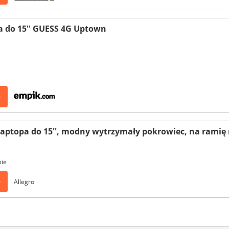
a do 15'' GUESS 4G Uptown
>
laptopa do 15'', modny wytrzymały pokrowiec, na ramię 
pie
>
Allegro