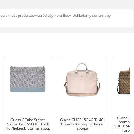
popularność produktów wśród użytkowników. Dokładamy starań, aby
Guess Saf
Guess GCube Stripes
Guess GUCB15G4GFPI 4G
Stamp Tr
Sleeve GUCS16HGCFSEB
Uptown Różowy Torba na
GUCB15P4T
16 Niebieski Etui na laptop
laptopa
Torba 