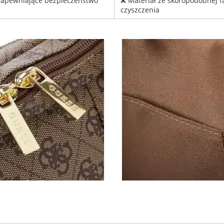
zapewniające bezpieczeństwo
❌ Materiał ze skóropodobnej 
czyszczenia