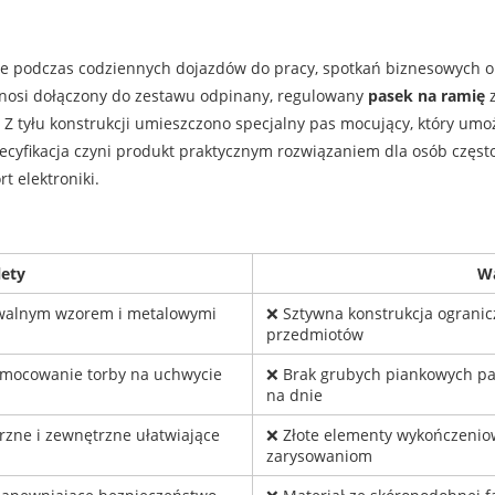
e podczas codziennych dojazdów do pracy, spotkań biznesowych 
nosi dołączony do zestawu odpinany, regulowany
pasek na ramię
z
 Z tyłu konstrukcji umieszczono specjalny pas mocujący, który umo
pecyfikacja czyni produkt praktycznym rozwiązaniem dla osób częs
t elektroniki.
lety
W
awalnym wzorem i metalowymi
❌ Sztywna konstrukcja ograni
przedmiotów
 mocowanie torby na uchwycie
❌ Brak grubych piankowych pa
na dnie
rzne i zewnętrzne ułatwiające
❌ Złote elementy wykończenio
zarysowaniom