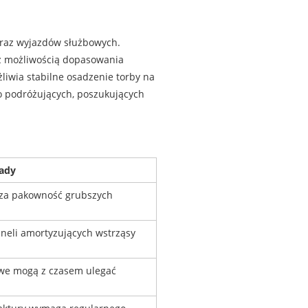
oraz wyjazdów służbowych.
 możliwością dopasowania
żliwia stabilne osadzenie torby na
to podróżujących, poszukujących
ady
cza pakowność grubszych
neli amortyzujących wstrząsy
we mogą z czasem ulegać