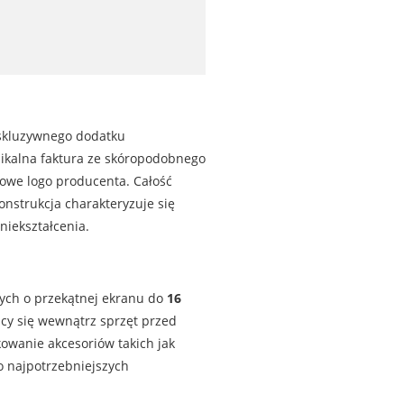
kskluzywnego dodatku
ikalna faktura ze skóropodobnego
owe logo producenta. Całość
nstrukcja charakteryzuje się
iekształcenia.
ych o przekątnej ekranu do
16
cy się wewnątrz sprzęt przed
wanie akcesoriów takich jak
o najpotrzebniejszych