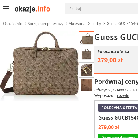
Okazje.info
Sprzęt komputerowy
Akcesoria
Torby
Guess GUCB154GB
Guess GUCB
Polecana oferta
279,00 zł
Porównaj cen
Oferty: 5
, Guess GUCB15
Wyposażo...
rozwiń
POLECANA OFERTA
Guess GUCB154G
279,00 zł
Darmowa dostawa