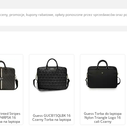
, ceny, promocje, kupony rabatowe, opłaty ponoszone przez sprzedawców oraz 
inted Stripes
Guess Torba do laptopa
Guess GUCB15QLBK 16
4RPSK 16
Nylon Triangle Logo 16
Czarny Torba na laptopa
a na laptopa
cali Czarny