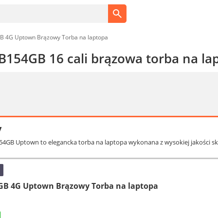
 4G Uptown Brązowy Torba na laptopa
154GB 16 cali brązowa torba na la
y
4GB Uptown to elegancka torba na laptopa wykonana z wysokiej jakości skó
B 4G Uptown Brązowy Torba na laptopa