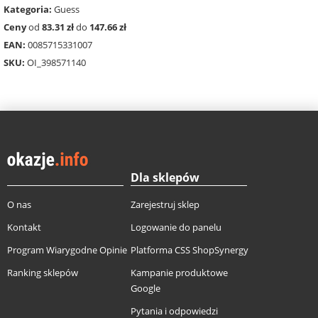
Kategoria:
Guess
Ceny
od
83.31 zł
do
147.66 zł
EAN:
0085715331007
SKU:
OI_398571140
Dla sklepów
O nas
Zarejestruj sklep
Kontakt
Logowanie do panelu
Program Wiarygodne Opinie
Platforma CSS ShopSynergy
Ranking sklepów
Kampanie produktowe
Google
Pytania i odpowiedzi