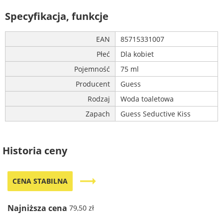
Specyfikacja, funkcje
EAN
85715331007
Płeć
Dla kobiet
Pojemność
75 ml
Producent
Guess
Rodzaj
Woda toaletowa
Zapach
Guess Seductive Kiss
Historia ceny
trending_flat
CENA STABILNA
Najniższa cena
79,50 zł