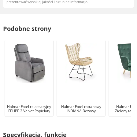
prezentować wysokiej jakości i aktualne informacje.
Podobne strony
Halmar Fotel relaksacyjny
Halmar Fotel rattanowy
Halmar Fote
FELIPE 2 Velvet Popielaty
INDIANA Beżowy
Zielony tapi
Specyfikacja, funkcje