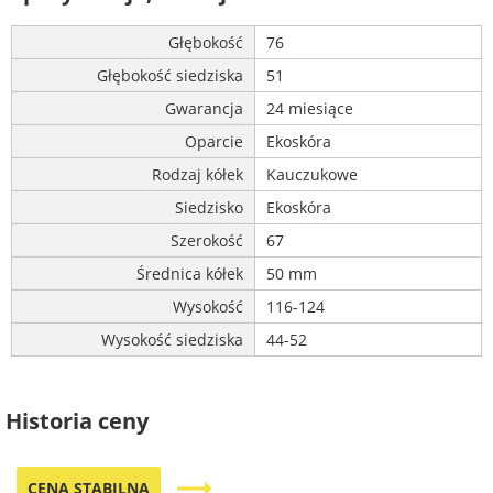
Głębokość
76
Głębokość siedziska
51
Gwarancja
24 miesiące
Oparcie
Ekoskóra
Rodzaj kółek
Kauczukowe
Siedzisko
Ekoskóra
Szerokość
67
Średnica kółek
50 mm
Wysokość
116-124
Wysokość siedziska
44-52
Historia ceny
trending_flat
CENA STABILNA