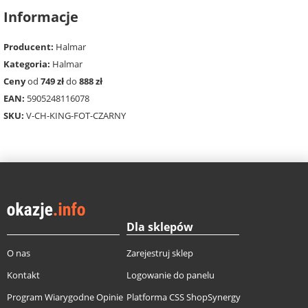
Informacje
Producent:
Halmar
Kategoria:
Halmar
Ceny
od
749 zł
do
888 zł
EAN:
5905248116078
SKU:
V-CH-KING-FOT-CZARNY
Dla sklepów
O nas
Zarejestruj sklep
Kontakt
Logowanie do panelu
Program Wiarygodne Opinie
Platforma CSS ShopSynergy