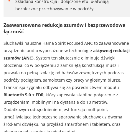
Składana konstrukcja i dołączone etui ułatwiają
bezpieczne przechowywanie w podróży.
Zaawansowana redukcja szumów i bezprzewodowa
łączność
Słuchawki nauszne Hama Spirit Focused ANC to zaawansowane
urządzenie audio wyposażone w technologię
aktywnej redukcji
szumów (ANC)
. System ten skutecznie eliminuje dźwięki
otoczenia, co w połączeniu z zamkniętą konstrukcją muszli
pozwala na pełną izolację od hałasów zewnętrznych podczas
podróży pociągiem, samolotem czy pracy w głośnym biurze.
Transmisja sygnału odbywa się za pośrednictwem modułu
Bluetooth 5.0 + EDR
, który zapewnia stabilne połączenie z
urządzeniami mobilnymi na dystansie do 10 metrów.
Dodatkowym udogodnieniem jest funkcja multipoint,
umożliwiająca jednoczesne sparowanie słuchawek z dwoma
źródłami dźwięku, na przykład smartfonem i tabletem, oraz
płynne przełączanie się między nimi.