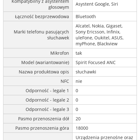
Kompatybilny z asystentem
Asystent Google, Siri
głosowym
Łączność bezprzewodowa
Bluetooth
Alcatel, Nokia, Gigaset,
Marki telefonu pasujących
Sony Ericsson, Infinix,
słuchawek
uleFone, Oukitel, ASUS,
myPhone, Blackview
Mikrofon
tak
Model (wariantowanie)
Spirit Focused ANC
Nazwa produktowa opis
słuchawki
NFC
nie
Odporność - legale 1
0
Odporność - legale 2
0
Odporność - legale 3
0
Pasmo przenoszenia dół
20
Pasmo przenoszenia góra
18000
Urządzenia przenośne oraz