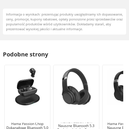
Informacja o wynikach: prezentując produkty uwzględniamy ich dopasowanie,
ceny, promocje, kupony rabatowe, opłaty ponoszone przez sprzedawców oraz
popularność produktów wśród użytkowników. Dokładamy starań, aby
prezentować wysokiej jakości i aktualne informacje.
Podobne strony
Hama Passion Turn
Hama Passion Chop
Hama Passio
Nauszne Bluetooth 5.3
Dokanałowe Bluetooth 5.0
Nauszne Blue