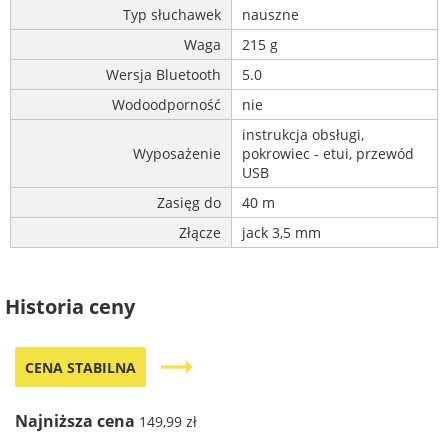
Typ słuchawek
nauszne
Waga
215 g
Wersja Bluetooth
5.0
Wodoodporność
nie
instrukcja obsługi,
Wyposażenie
pokrowiec - etui, przewód
USB
Zasięg do
40 m
Złącze
jack 3,5 mm
Historia ceny
trending_flat
CENA STABILNA
Najniższa cena
149,99 zł