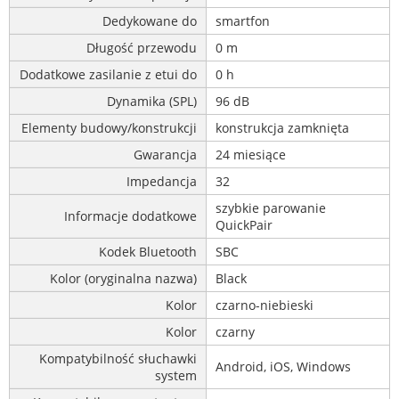
Dedykowane do
smartfon
Długość przewodu
0 m
Dodatkowe zasilanie z etui do
0 h
Dynamika (SPL)
96 dB
Elementy budowy/konstrukcji
konstrukcja zamknięta
Gwarancja
24 miesiące
Impedancja
32
szybkie parowanie
Informacje dodatkowe
QuickPair
Kodek Bluetooth
SBC
Kolor (oryginalna nazwa)
Black
Kolor
czarno-niebieski
Kolor
czarny
Kompatybilność słuchawki
Android, iOS, Windows
system