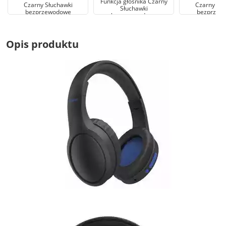
Funkcja głośnika Czarny
Czarny Słuchawki
Czarny Słu
Słuchawki
bezprzewodowe
bezprzew
bezprzewodowe
Opis produktu