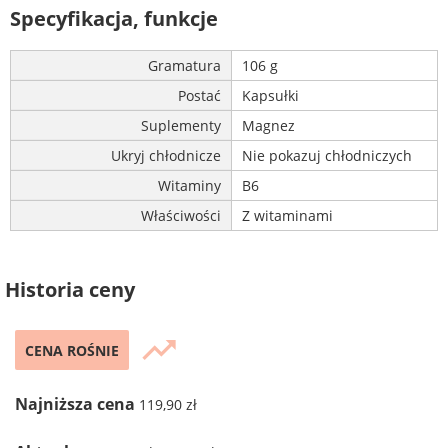
Specyfikacja, funkcje
Gramatura
106 g
Postać
Kapsułki
Suplementy
Magnez
Ukryj chłodnicze
Nie pokazuj chłodniczych
Witaminy
B6
Właściwości
Z witaminami
Historia ceny
trending_up
CENA ROŚNIE
Najniższa cena
119,90 zł