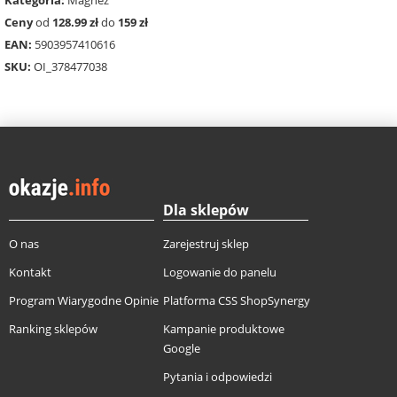
Ceny
od
128.99 zł
do
159 zł
EAN:
5903957410616
SKU:
OI_378477038
Dla sklepów
O nas
Zarejestruj sklep
Kontakt
Logowanie do panelu
Program Wiarygodne Opinie
Platforma CSS ShopSynergy
Ranking sklepów
Kampanie produktowe
Google
Pytania i odpowiedzi