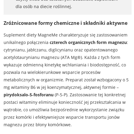
dla osób na diecie roślinnej.
Zróżnicowane formy chemiczne i składniki aktywne
Suplement diety MagneMe charakteryzuje się zastosowaniem
unikalnego połączenia
czterech organicznych form magnezu
:
cytrynianu, jabłczanu, diglicynianu oraz opatentowanego
acetylotaurynianu magnezu (ATA Mg®). Każda z tych form
wykazuje odmienną kinetykę wchłaniania i biodostępność, co
pozwala na wielokierunkowe wsparcie procesów
metabolicznych w organizmie. Preparat został wzbogacony o 5
mg witaminy B6 w jej koenzymatycznej, aktywnej formie –
pirydoksalo‑5‑fosforanu
(P-5-P). Zastosowanie tej konkretnej
postaci witaminy eliminuje konieczność jej przekształcania w
wątrobie, co umożliwia bezpośrednie wykorzystanie związku
przez komórki i efektywniejsze wsparcie transportu jonów
magnezu przez błony komórkowe.