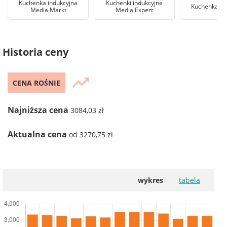
Kuchenka indukcyjna
Kuchenki indukcyjne
Kuchenka in
Media Markt
Media Expert
Historia ceny
trending_up
CENA ROŚNIE
Najniższa cena
3084,03 zł
Aktualna cena
od 3270,75 zł
wykres
tabela