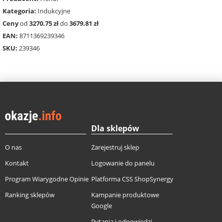
Kategoria:
Indukcyjne
Ceny
od
3270.75 zł
do
3679.81 zł
EAN:
8711369239346
SKU:
239346
Dla sklepów
O nas
Zarejestruj sklep
Kontakt
Logowanie do panelu
Program Wiarygodne Opinie
Platforma CSS ShopSynergy
Ranking sklepów
Kampanie produktowe
Google
Pytania i odpowiedzi