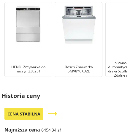
Haier Xyne
63A4M4B 
HENDI Zmywarka do
Bosch Zmywarka
Automatyczne 
naczyń 230251
SMV8YCX02E
drzwi Szuflada
Zdalne ste
Zmywarka do
Historia ceny
trending_flat
CENA STABILNA
Najniższa cena
6454,34 zł