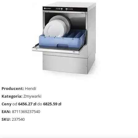
Producent:
Hendi
Kategoria:
Zmywarki
Ceny
od
6456.27 zł
do
6825.59 zł
EAN:
8711369237540
SKU:
237540