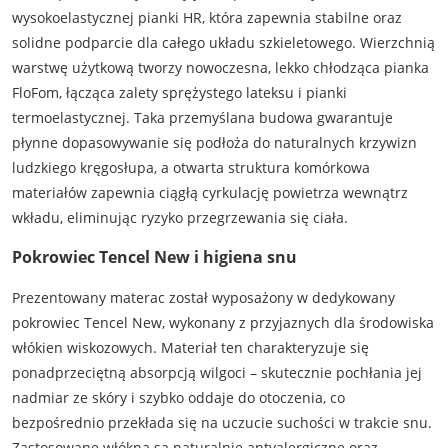
wysokoelastycznej pianki HR, która zapewnia stabilne oraz
solidne podparcie dla całego układu szkieletowego. Wierzchnią
warstwę użytkową tworzy nowoczesna, lekko chłodząca pianka
FloFom, łącząca zalety sprężystego lateksu i pianki
termoelastycznej. Taka przemyślana budowa gwarantuje
płynne dopasowywanie się podłoża do naturalnych krzywizn
ludzkiego kręgosłupa, a otwarta struktura komórkowa
materiałów zapewnia ciągłą cyrkulację powietrza wewnątrz
wkładu, eliminując ryzyko przegrzewania się ciała.
Pokrowiec Tencel New i higiena snu
Prezentowany materac został wyposażony w dedykowany
pokrowiec Tencel New, wykonany z przyjaznych dla środowiska
włókien wiskozowych. Materiał ten charakteryzuje się
ponadprzeciętną absorpcją wilgoci – skutecznie pochłania jej
nadmiar ze skóry i szybko oddaje do otoczenia, co
bezpośrednio przekłada się na uczucie suchości w trakcie snu.
Zastosowane włókna są naturalnie antyalergiczne oraz