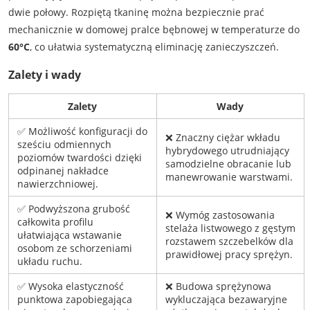
dwie połowy. Rozpiętą tkaninę można bezpiecznie prać
mechanicznie w domowej pralce bębnowej w temperaturze do
60°C
, co ułatwia systematyczną eliminację zanieczyszczeń.
Zalety i wady
Zalety
Wady
✅ Możliwość konfiguracji do
❌ Znaczny ciężar wkładu
sześciu odmiennych
hybrydowego utrudniający
poziomów twardości dzięki
samodzielne obracanie lub
odpinanej nakładce
manewrowanie warstwami.
nawierzchniowej.
✅ Podwyższona grubość
❌ Wymóg zastosowania
całkowita profilu
stelaża listwowego z gęstym
ułatwiająca wstawanie
rozstawem szczebelków dla
osobom ze schorzeniami
prawidłowej pracy sprężyn.
układu ruchu.
✅ Wysoka elastyczność
❌ Budowa sprężynowa
punktowa zapobiegająca
wykluczająca bezawaryjne