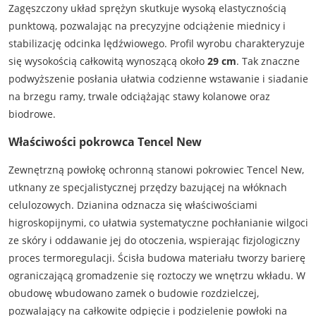
Zagęszczony układ sprężyn skutkuje wysoką elastycznością
punktową, pozwalając na precyzyjne odciążenie miednicy i
stabilizację odcinka lędźwiowego. Profil wyrobu charakteryzuje
się wysokością całkowitą wynoszącą około
29 cm
. Tak znaczne
podwyższenie posłania ułatwia codzienne wstawanie i siadanie
na brzegu ramy, trwale odciążając stawy kolanowe oraz
biodrowe.
Właściwości pokrowca Tencel New
Zewnętrzną powłokę ochronną stanowi pokrowiec Tencel New,
utknany ze specjalistycznej przędzy bazującej na włóknach
celulozowych. Dzianina odznacza się właściwościami
higroskopijnymi, co ułatwia systematyczne pochłanianie wilgoci
ze skóry i oddawanie jej do otoczenia, wspierając fizjologiczny
proces termoregulacji. Ścisła budowa materiału tworzy barierę
ograniczającą gromadzenie się roztoczy we wnętrzu wkładu. W
obudowę wbudowano zamek o budowie rozdzielczej,
pozwalający na całkowite odpięcie i podzielenie powłoki na