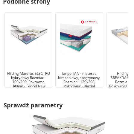
Podobne strony
Hilding Materac ELECTRO
Janpol JAN - materac
Hilding M
hybrydowy Rozmiar -
kieszeniowy, sprężynowy,
BREAKDANCE 
100x200, Pokrowce
Rozmiar - 120x200,
Rozmiar - 
Hilding - Tencel New
Pokrowiec - Biaxial
Pokrowce Hildi
Sprawdź parametry