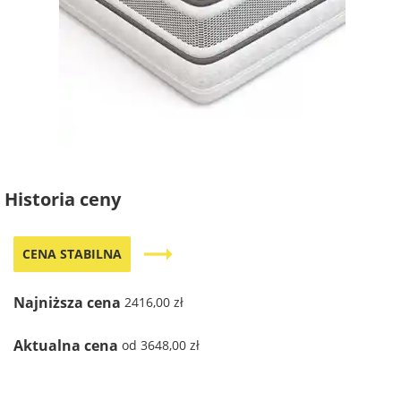
Historia ceny
trending_flat
CENA STABILNA
Najniższa cena
2416,00 zł
Aktualna cena
od 3648,00 zł