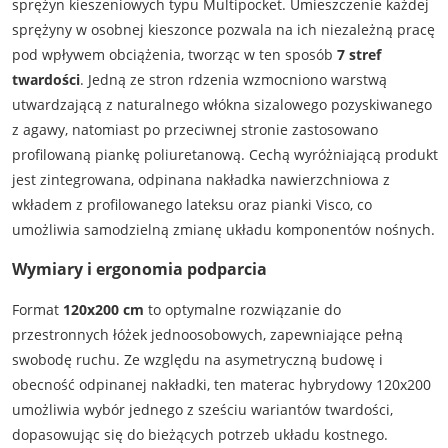
sprężyn kieszeniowych typu Multipocket. Umieszczenie każdej
sprężyny w osobnej kieszonce pozwala na ich niezależną pracę
pod wpływem obciążenia, tworząc w ten sposób
7 stref
twardości
. Jedną ze stron rdzenia wzmocniono warstwą
utwardzającą z naturalnego włókna sizalowego pozyskiwanego
z agawy, natomiast po przeciwnej stronie zastosowano
profilowaną piankę poliuretanową. Cechą wyróżniającą produkt
jest zintegrowana, odpinana nakładka nawierzchniowa z
wkładem z profilowanego lateksu oraz pianki Visco, co
umożliwia samodzielną zmianę układu komponentów nośnych.
Wymiary i ergonomia podparcia
Format
120x200 cm
to optymalne rozwiązanie do
przestronnych łóżek jednoosobowych, zapewniające pełną
swobodę ruchu. Ze względu na asymetryczną budowę i
obecność odpinanej nakładki, ten materac hybrydowy 120x200
umożliwia wybór jednego z sześciu wariantów twardości,
dopasowując się do bieżących potrzeb układu kostnego.