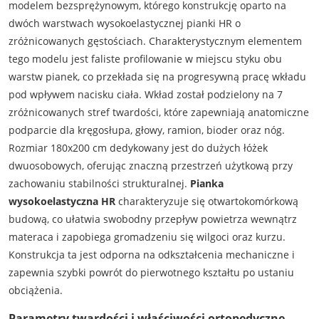
modelem bezsprężynowym, którego konstrukcję oparto na
dwóch warstwach wysokoelastycznej pianki HR o
zróżnicowanych gęstościach. Charakterystycznym elementem
tego modelu jest faliste profilowanie w miejscu styku obu
warstw pianek, co przekłada się na progresywną pracę wkładu
pod wpływem nacisku ciała. Wkład został podzielony na 7
zróżnicowanych stref twardości, które zapewniają anatomiczne
podparcie dla kręgosłupa, głowy, ramion, bioder oraz nóg.
Rozmiar 180x200 cm dedykowany jest do dużych łóżek
dwuosobowych, oferując znaczną przestrzeń użytkową przy
zachowaniu stabilności strukturalnej.
Pianka
wysokoelastyczna HR
charakteryzuje się otwartokomórkową
budową, co ułatwia swobodny przepływ powietrza wewnątrz
materaca i zapobiega gromadzeniu się wilgoci oraz kurzu.
Konstrukcja ta jest odporna na odkształcenia mechaniczne i
zapewnia szybki powrót do pierwotnego kształtu po ustaniu
obciążenia.
Parametry twardości i właściwości ortopedyczne