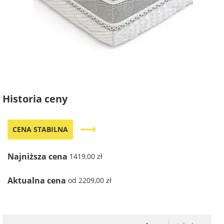
Historia ceny
trending_flat
CENA STABILNA
Najniższa cena
1419,00 zł
Aktualna cena
od 2209,00 zł