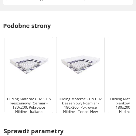
Podobne strony
Hilding Materac CHA CHA
Hilding Materac CHA CHA
Hilding Mater
kieszeniowy Rozmiar -
kieszeniowy Rozmiar -
piankowy Ro
180x200, Pokrowce
180x200, Pokrowce
180x200, P
Hilding - Italiano
Hilding - Tencel New
Hilding - 
Sprawdź parametry