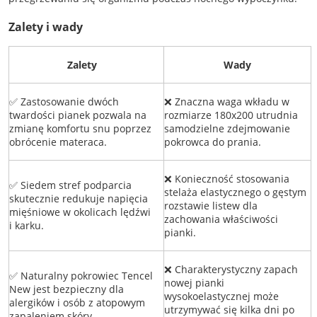
Zalety i wady
Zalety
Wady
✅ Zastosowanie dwóch
❌ Znaczna waga wkładu w
twardości pianek pozwala na
rozmiarze 180x200 utrudnia
zmianę komfortu snu poprzez
samodzielne zdejmowanie
obrócenie materaca.
pokrowca do prania.
❌ Konieczność stosowania
✅ Siedem stref podparcia
stelaża elastycznego o gęstym
skutecznie redukuje napięcia
rozstawie listew dla
mięśniowe w okolicach lędźwi
zachowania właściwości
i karku.
pianki.
❌ Charakterystyczny zapach
✅ Naturalny pokrowiec Tencel
nowej pianki
New jest bezpieczny dla
wysokoelastycznej może
alergików i osób z atopowym
utrzymywać się kilka dni po
zapaleniem skóry.