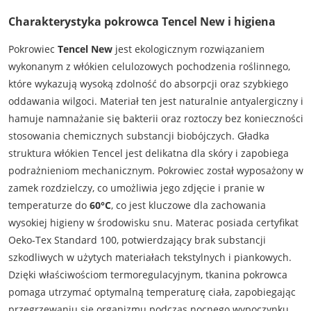
Charakterystyka pokrowca Tencel New i higiena
Pokrowiec
Tencel New
jest ekologicznym rozwiązaniem
wykonanym z włókien celulozowych pochodzenia roślinnego,
które wykazują wysoką zdolność do absorpcji oraz szybkiego
oddawania wilgoci. Materiał ten jest naturalnie antyalergiczny i
hamuje namnażanie się bakterii oraz roztoczy bez konieczności
stosowania chemicznych substancji biobójczych. Gładka
struktura włókien Tencel jest delikatna dla skóry i zapobiega
podrażnieniom mechanicznym. Pokrowiec został wyposażony w
zamek rozdzielczy, co umożliwia jego zdjęcie i pranie w
temperaturze do
60°C
, co jest kluczowe dla zachowania
wysokiej higieny w środowisku snu. Materac posiada certyfikat
Oeko-Tex Standard 100, potwierdzający brak substancji
szkodliwych w użytych materiałach tekstylnych i piankowych.
Dzięki właściwościom termoregulacyjnym, tkanina pokrowca
pomaga utrzymać optymalną temperaturę ciała, zapobiegając
przegrzewaniu się organizmu podczas nocnego wypoczynku.