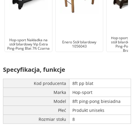
Hop-sport Na
Hop-sport Nakładka na
Enero Stół bilardowy
stół bilardowy
stół bilardowy Vip Extra
1056043
Ping-Pong B
Ping-Pong Blat 7ft Czarna
Brązo
Specyfikacja, funkcje
Kod producenta
8ft pp blat
Marka
Hop-sport
Model
8ft ping-pong biesiadna
Płeć
Produkt uniseks
Rozmiar stołu
8