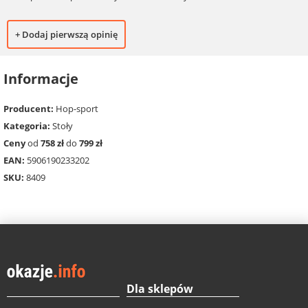
+ Dodaj pierwszą opinię
Informacje
Producent:
Hop-sport
Kategoria:
Stoły
Ceny
od
758 zł
do
799 zł
EAN:
5906190233202
SKU:
8409
Dla sklepów