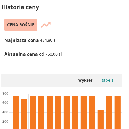
Historia ceny
trending_up
CENA ROŚNIE
Najniższa cena
454,80 zł
Aktualna cena
od 758,00 zł
wykres
tabela