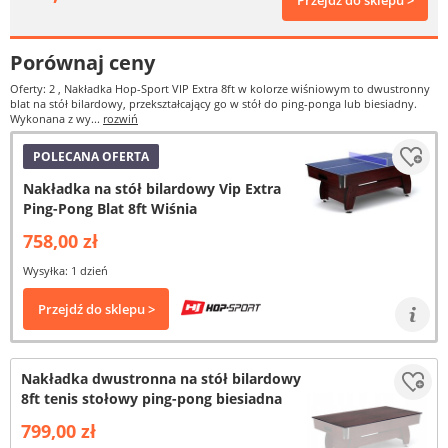
Przejdź do sklepu >
Porównaj ceny
Oferty: 2
, Nakładka Hop-Sport VIP Extra 8ft w kolorze wiśniowym to dwustronny
blat na stół bilardowy, przekształcający go w stół do ping-ponga lub biesiadny.
Wykonana z wy...
rozwiń
POLECANA OFERTA
Nakładka na stół bilardowy Vip Extra
Ping-Pong Blat 8ft Wiśnia
758,00 zł
Wysyłka: 1 dzień
Przejdź do sklepu >
Nakładka dwustronna na stół bilardowy
8ft tenis stołowy ping-pong biesiadna
799,00 zł