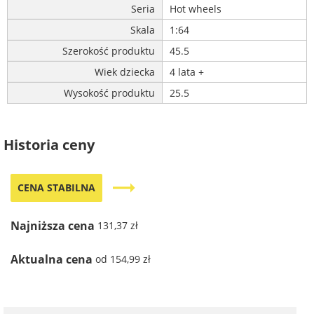
Seria
Hot wheels
Skala
1:64
Szerokość produktu
45.5
Wiek dziecka
4 lata +
Wysokość produktu
25.5
Historia ceny
trending_flat
CENA STABILNA
Najniższa cena
131,37 zł
Aktualna cena
od 154,99 zł