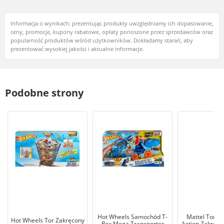
Informacja o wynikach: prezentując produkty uwzględniamy ich dopasowanie,
ceny, promocje, kupony rabatowe, opłaty ponoszone przez sprzedawców oraz
popularność produktów wśród użytkowników. Dokładamy starań, aby
prezentować wysokiej jakości i aktualne informacje.
Podobne strony
Hot Wheels Samochód T-
Mattel Tor H
Hot Wheels Tor Zakręcony
Rex Mega Transporter
Action Zakręco