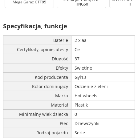
Mega Garaż GTT95
HNG50
HTK1
Specyfikacja, funkcje
Baterie
2 x aa
Certyfikaty, opinie, atesty
Ce
Długość
37
Efekty
Świetlne
Kod producenta
Gyl13
Kolor dominujący
Odcienie zieleni
Marka
Hot wheels
Materiał
Plastik
Minimalny wiek dziecka
0
Płeć
Dziewczynki
Rodzaj pojazdu
Serie